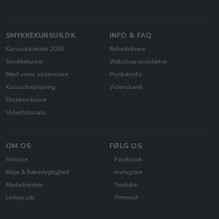
SMYKKEKURSUS.DK
INFO & FAQ
Kursuskalender 2026
Nyhedsbreve
Smykkekurser
Webshop problemer
Mød vores undervisere
Produktinfo
Kursusforplejning
Vidensbank
Eksterne kurser
Videotutorials
OM OS
FØLG OS
Historie
Facebook
Miljø & Bæredygtighed
Instagram
Medarbejdere
Youtube
Ledige job
Pinterest