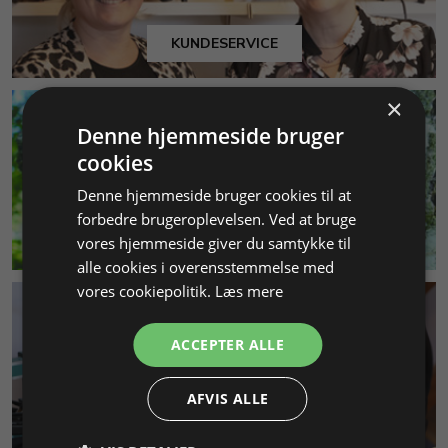
KUNDESERVICE
×
Denne hjemmeside bruger
cookies
Denne hjemmeside bruger cookies til at
forbedre brugeroplevelsen. Ved at bruge
MILJØ & BÆREDYGTIGHED
vores hjemmeside giver du samtykke til
alle cookies i overensstemmelse med
vores cookiepolitik.
Læs mere
ACCEPTER ALLE
AFVIS ALLE
SMYKKEKURSER