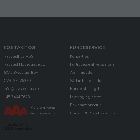
KONTAKT OS
KUNDESERVICE
Ravstedhus ApS
Kontakt os
Ravsted Hovedgade 51
Fortrydelse af købsaftale
6372 Bylderup-Bov
Åbningstider
CVR: 27226329
Sådan handler du
info@ravstedhus.dk
Handelsbetingelser
+45 7464 7628
Levering og porto
Reklamation/retur
Cookie- & Privatlivspolitik