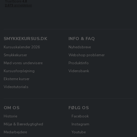
SMYKKEKURSUS.DK
INFO & FAQ
Kursuskalender 2026
Nyhedsbreve
Smykkekurser
Webshop problemer
Mød vores undervisere
Produktinfo
Kursusforplejning
Vidensbank
Eksterne kurser
Videotutorials
OM OS
FØLG OS
Historie
Facebook
Miljø & Bæredygtighed
Instagram
Medarbejdere
Youtube