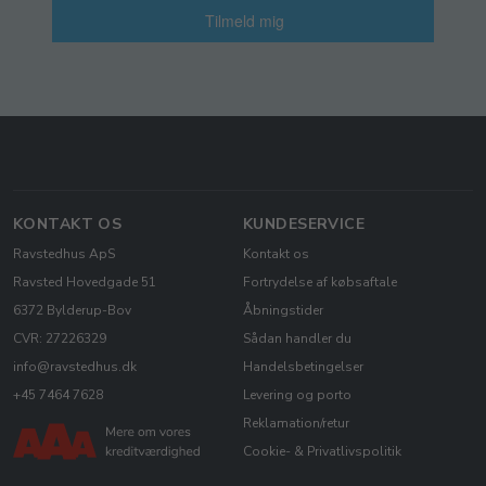
Tilmeld mig
KONTAKT OS
KUNDESERVICE
Ravstedhus ApS
Kontakt os
Ravsted Hovedgade 51
Fortrydelse af købsaftale
6372 Bylderup-Bov
Åbningstider
CVR: 27226329
Sådan handler du
info@ravstedhus.dk
Handelsbetingelser
+45 7464 7628
Levering og porto
Reklamation/retur
Cookie- & Privatlivspolitik