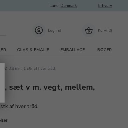
Land:
Danmark
Erhverv
Log ind
Kurv( 0)
LER
GLAS & EMALJE
EMBALLAGE
BØGER
 , Ø 0,8 mm. 1 stk af hver tråd.
d, sæt v m. vegt, mellem,
tk af hver tråd.