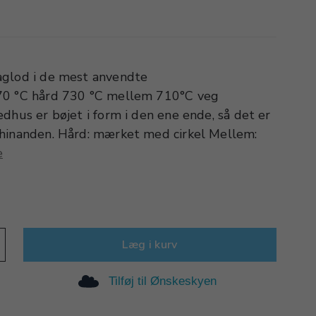
aglod i de mest anvendte
70 °C hård 730 °C mellem 710°C veg
dhus er bøjet i form i den ene ende, så det er
 hinanden. Hård: mærket med cirkel Mellem:
e
Læg i kurv
Tilføj til Ønskeskyen