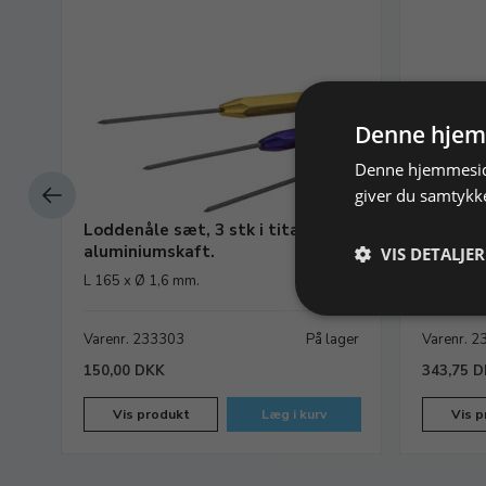
Denne hjem
Denne hjemmeside
giver du samtykke
Loddenåle sæt, 3 stk i titan med
Fluss Fi
aluminiumskaft.
Nanoke
VIS DETALJER
L 165 x Ø 1,6 mm.
Til lodnin
messing
ager
Varenr. 233303
På lager
Varenr. 
150,00 DKK
343,75 
Vis produkt
Læg i kurv
Vis p