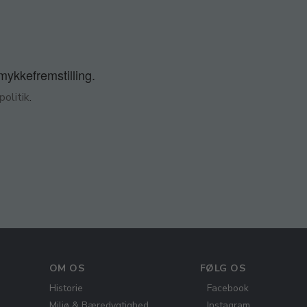
smykkefremstilling.
olitik
.
OM OS
FØLG OS
Historie
Facebook
Miljø & Bæredygtighed
Instagram