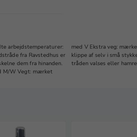
dte arbejdstemperaturer:
laglod i tråd er nemt at
stråde fra Ravstedhus er
or ganske små stykker kan
 skelne dem fra hinanden.
tråden valses eller hamre
ed M/W Vegt: mærket