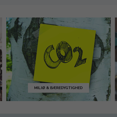
MILJØ & BÆREDYGTIGHED