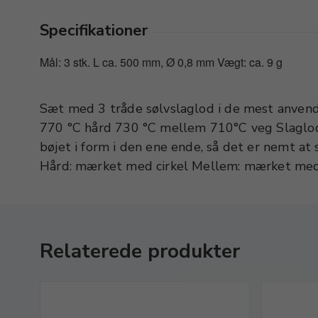
Specifikationer
Mål: 3 stk. L ca. 500 mm, Ø 0,8 mm Vægt: ca. 9 g
Sæt med 3 tråde sølvslaglod i de mest anven
med V Ekstra veg: mærket med firkant Tips: S
770 °C hård 730 °C mellem 710°C veg Slaglod
klippe af selv i små stykker. Har man brug f
bøjet i form i den ene ende, så det er nemt at
Hård: mærket med cirkel Mellem: mærket m
Relaterede produkter