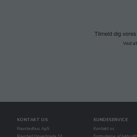
Tilmeld dig vores 
Ved at
KONTAKT OS
KUNDESERVICE
Ravstedhus ApS
Kontakt os
Ravsted Hovedgade 51
Fortrydelse af købsaft