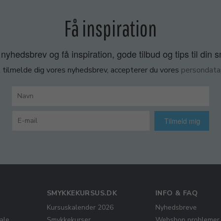
Få inspiration
nyhedsbrev og få inspiration, gode tilbud og tips til din 
 tilmelde dig vores nyhedsbrev, accepterer du vores
persondatap
Tilmeld mig
SMYKKEKURSUS.DK
INFO & FAQ
Kursuskalender 2026
Nyhedsbreve
ale
Smykkekurser
Webshop problemer