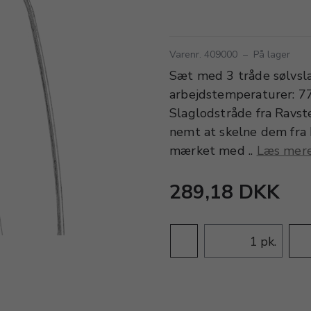
Varenr. 409000
–
På lager
Sæt med 3 tråde sølvsl
arbejdstemperaturer: 7
Slaglodstråde fra Ravste
nemt at skelne dem fra
mærket med ..
Læs mer
289,18 DKK
pk.