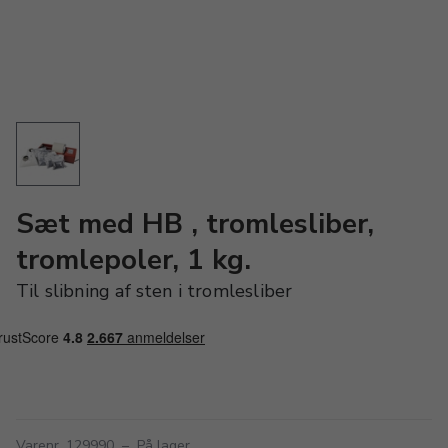
Sæt med HB , tromlesliber,
tromlepoler, 1 kg.
Til slibning af sten i tromlesliber
Varenr. 129990
–
På lager