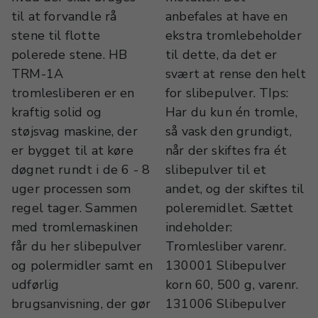
til at forvandle rå
anbefales at have en
stene til flotte
ekstra tromlebeholder
polerede stene. HB
til dette, da det er
TRM-1A
svært at rense den helt
tromlesliberen er en
for slibepulver. TIps:
kraftig solid og
Har du kun én tromle,
støjsvag maskine, der
så vask den grundigt,
er bygget til at køre
når der skiftes fra ét
døgnet rundt i de 6 - 8
slibepulver til et
uger processen som
andet, og der skiftes til
regel tager. Sammen
poleremidlet. Sættet
med tromlemaskinen
indeholder:
får du her slibepulver
Tromlesliber varenr.
og polermidler samt en
130001 Slibepulver
udførlig
korn 60, 500 g, varenr.
brugsanvisning, der gør
131006 Slibepulver