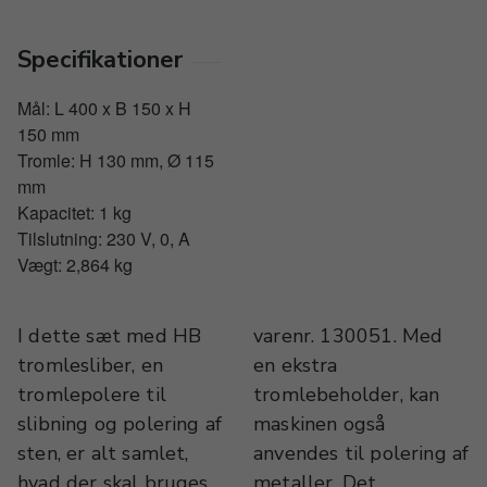
Specifikationer
Mål: L 400 x B 150 x H
150 mm
Tromle: H 130 mm, Ø 115
mm
Kapacitet: 1 kg
Tilslutning: 230 V, 0, A
Vægt: 2,864 kg
I dette sæt med HB
varenr. 130051. Med
tromlesliber, en
en ekstra
tromlepolere til
tromlebeholder, kan
slibning og polering af
maskinen også
sten, er alt samlet,
anvendes til polering af
hvad der skal bruges
metaller. Det