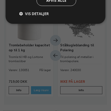
AFVIS ALLE
D
VIS DETALJER
Tromlebeholder kapacitet
Stålkugleblanding til
op til 1 kg
Polering
Tromle til HB og Lortone
Til polering af metaller i
tromlesliber
tromlepolere.
Varenr. 130051
På lager
Varenr. 240030
719,00 DKK
IKKE PÅ LAGER
Info
Læg i kurv
Info