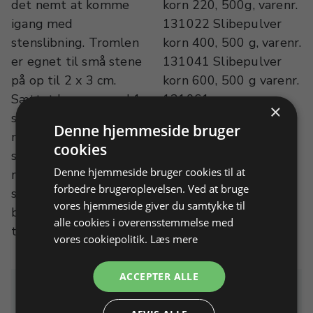
det nemt at komme
korn 220, 500g, varenr.
igang med
131022 Slibepulver
stenslibning. Tromlen
korn 400, 500 g, varenr.
er egnet til små stene
131041 Slibepulver
på op til 2 x 3 cm.
korn 600, 500 g varenr.
Sættet leveres med 1
131061
×
stk. tromlebeholder,
Aluminiumsoxyd 1 kg,
Denne hjemmeside bruger
men der er plads til 2
varenr. 132100
cookies
stk. 1 kg. tromler i
Plastkugler 500 g,
Denne hjemmeside bruger cookies til at
maskinen, der kan køre
varenr. 132400
forbedre brugeroplevelsen. Ved at bruge
samtidig, hvis der er
Temavisen nr. 41,
vores hjemmeside giver du samtykke til
behov for dette. Ekstra
varenr. 709041
alle cookies i overensstemmelse med
tromler kan tilkøbes
vores cookiepolitik.
Læs mere
ACCEPTER ALLE
Relaterede produkter