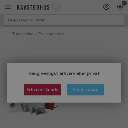
0
Tromlesliber / Tromlepolerer
Vælg venligst erhverv eller privat
Erhvervs kunde
Privatkunde