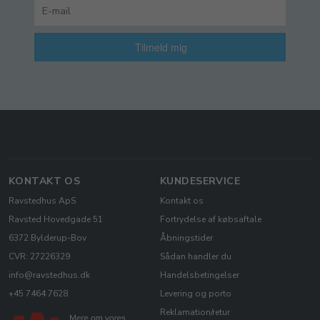
Tilmeld mig
KONTAKT OS
KUNDESERVICE
Ravstedhus ApS
Kontakt os
Ravsted Hovedgade 51
Fortrydelse af købsaftale
6372 Bylderup-Bov
Åbningstider
CVR: 27226329
Sådan handler du
info@ravstedhus.dk
Handelsbetingelser
+45 7464 7628
Levering og porto
Reklamation/retur