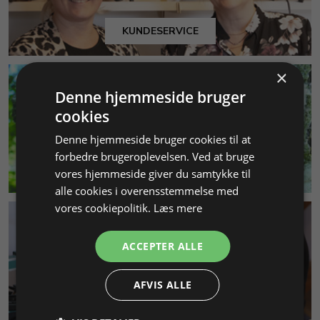
KUNDESERVICE
×
Denne hjemmeside bruger
cookies
Denne hjemmeside bruger cookies til at
forbedre brugeroplevelsen. Ved at bruge
MILJØ & BÆREDYGTIGHED
vores hjemmeside giver du samtykke til
alle cookies i overensstemmelse med
vores cookiepolitik.
Læs mere
ACCEPTER ALLE
AFVIS ALLE
SMYKKEKURSER