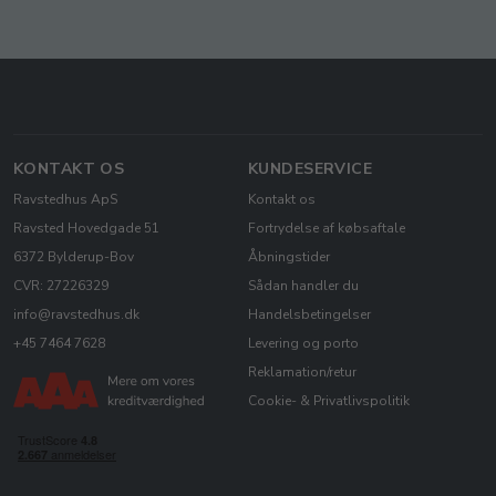
KONTAKT OS
KUNDESERVICE
Ravstedhus ApS
Kontakt os
Ravsted Hovedgade 51
Fortrydelse af købsaftale
6372 Bylderup-Bov
Åbningstider
CVR: 27226329
Sådan handler du
info@ravstedhus.dk
Handelsbetingelser
+45 7464 7628
Levering og porto
Reklamation/retur
Cookie- & Privatlivspolitik