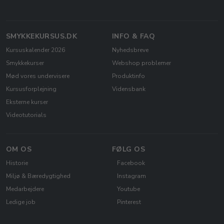
SMYKKEKURSUS.DK
INFO & FAQ
Kursuskalender 2026
Nyhedsbreve
Smykkekurser
Webshop problemer
Mød vores undervisere
Produktinfo
Kursusforplejning
Vidensbank
Eksterne kurser
Videotutorials
OM OS
FØLG OS
Historie
Facebook
Miljø & Bæredygtighed
Instagram
Medarbejdere
Youtube
Ledige job
Pinterest