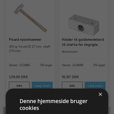
Picard nylonhammer
Holder til guldsmedebord
til støtte for ringrigle.
250 g, hoved Ø 27 mm, skaft
270 mm
Aluminium
Varenr. 213865
På lager
Varenr. 214698
På lager
139,00 DKK
91,87 DKK
Info
Læg i kurv
Info
Læg i kurv
×
Denne hjemmeside bruger
cookies