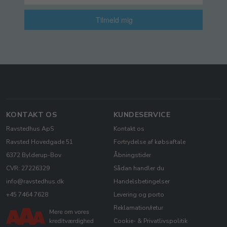
Tilmeld mig
KONTAKT OS
KUNDESERVICE
Ravstedhus ApS
Kontakt os
Ravsted Hovedgade 51
Fortrydelse af købsaftale
6372 Bylderup-Bov
Åbningstider
CVR: 27226329
Sådan handler du
info@ravstedhus.dk
Handelsbetingelser
+45 7464 7628
Levering og porto
Reklamation/retur
Cookie- & Privatlivspolitik