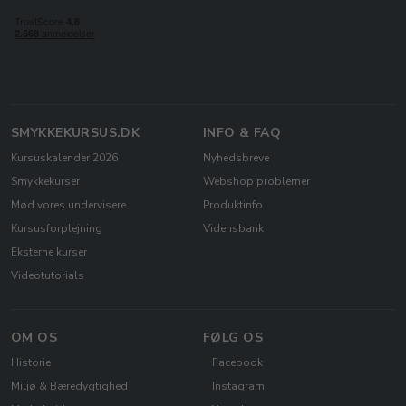
SMYKKEKURSUS.DK
INFO & FAQ
Kursuskalender 2026
Nyhedsbreve
Smykkekurser
Webshop problemer
Mød vores undervisere
Produktinfo
Kursusforplejning
Vidensbank
Eksterne kurser
Videotutorials
OM OS
FØLG OS
Historie
Facebook
Miljø & Bæredygtighed
Instagram