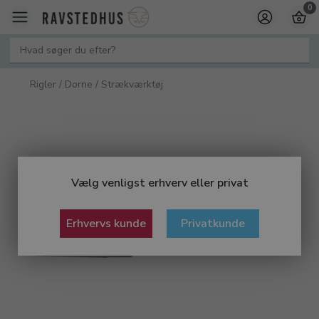
0
Rigler / Dorne / Strækværktøj
Vælg venligst erhverv eller privat
Erhvervs kunde
Privatkunde