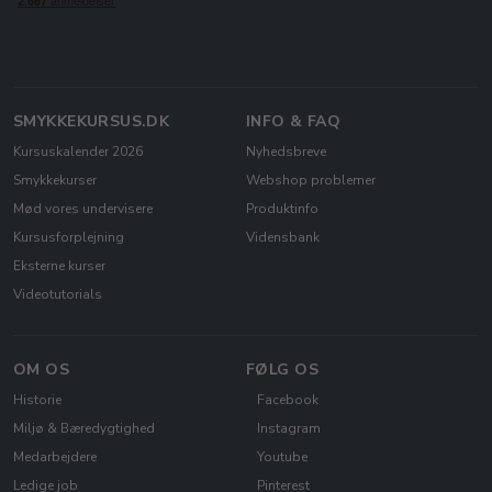
SMYKKEKURSUS.DK
INFO & FAQ
Kursuskalender 2026
Nyhedsbreve
Smykkekurser
Webshop problemer
Mød vores undervisere
Produktinfo
Kursusforplejning
Vidensbank
Eksterne kurser
Videotutorials
OM OS
FØLG OS
Historie
Facebook
Miljø & Bæredygtighed
Instagram
Medarbejdere
Youtube
Ledige job
Pinterest