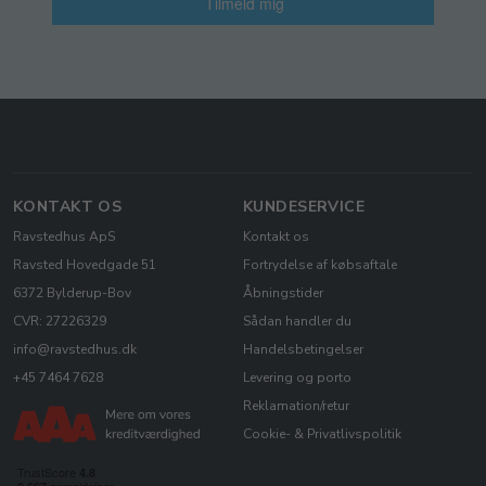
Tilmeld mig
KONTAKT OS
KUNDESERVICE
Ravstedhus ApS
Kontakt os
Ravsted Hovedgade 51
Fortrydelse af købsaftale
6372 Bylderup-Bov
Åbningstider
CVR: 27226329
Sådan handler du
info@ravstedhus.dk
Handelsbetingelser
+45 7464 7628
Levering og porto
Reklamation/retur
Cookie- & Privatlivspolitik