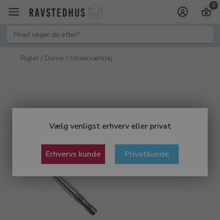
0
Rigler / Dorne / Strækværktøj
Vælg venligst erhverv eller privat
Erhvervs kunde
Privatkunde