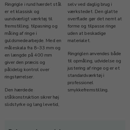
Ringrigle i rund hærdet stål
selv ved daglig brug i
er et klassisk og
værkstedet. Den glatte
uundværligt værktøj til
overflade gør det nemt at
fremstilling, tilpasning og
forme og tilpasse ringe
måling af ringe i
uden at beskadige
guldsmedearbejde. Med en
materialet.
måleskala fra 8–33 mm og
Ringriglen anvendes både
en længde på 400 mm
til opmåling, udvidelse og
giver den præcis og
justering af ringe og er et
pålidelig kontrol over
standardværktøj i
ringstørrelser.
professionel
Den hærdede
smykkefremstilling.
stålkonstruktion sikrer høj
slidstyrke og lang levetid,