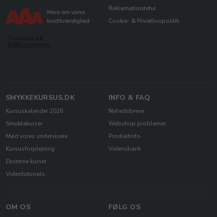
Reklamation/retur
Cookie- & Privatlivspolitik
SMYKKEKURSUS.DK
INFO & FAQ
Kursuskalender 2026
Nyhedsbreve
Smykkekurser
Webshop problemer
Mød vores undervisere
Produktinfo
Kursusforplejning
Vidensbank
Eksterne kurser
Videotutorials
OM OS
FØLG OS