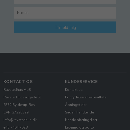
Tilmeld mig
KONTAKT OS
KUNDESERVICE
Ravstedhus ApS
Kontakt os
Ravsted Hovedgade 51
Fortrydelse af købsaftale
6372 Bylderup-Bov
Åbningstider
CVR: 27226329
Sådan handler du
info@ravstedhus.dk
Handelsbetingelser
+45 7464 7628
Levering og porto