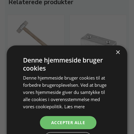
Relaterede produkter
×
Denne hjemmeside bruger
Picard nylonhammer
Holder til guldsmedebord
cookies
til støtte for ringrigle.
250 g, hoved Ø 27 mm, skaft
270 mm
Denne hjemmeside bruger cookies til at
Aluminium
forbedre brugeroplevelsen. Ved at bruge
vores hjemmeside giver du samtykke til
Varenr. 213865
På lager
Varenr. 214698
På lager
alle cookies i overensstemmelse med
vores cookiepolitik.
Læs mere
139,00 DKK
91,87 DKK
Info
Læg i kurv
Info
Læg i kurv
ACCEPTER ALLE