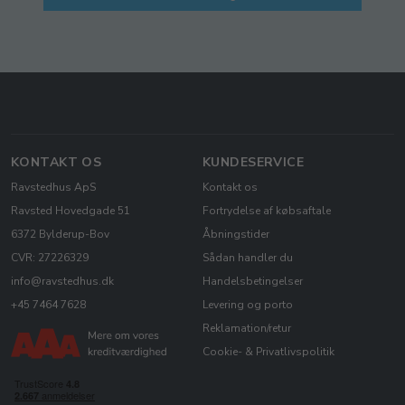
KONTAKT OS
KUNDESERVICE
Ravstedhus ApS
Kontakt os
Ravsted Hovedgade 51
Fortrydelse af købsaftale
6372 Bylderup-Bov
Åbningstider
CVR: 27226329
Sådan handler du
info@ravstedhus.dk
Handelsbetingelser
+45 7464 7628
Levering og porto
Reklamation/retur
Cookie- & Privatlivspolitik