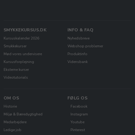
SMYKKEKURSUS.DK
INFO & FAQ
Kursuskalender 2026
Nyhedsbreve
Smykkekurser
Webshop problemer
Mød vores undervisere
Produktinfo
Kursusforplejning
Vidensbank
Eksterne kurser
Videotutorials
OM OS
FØLG OS
Historie
Facebook
Miljø & Bæredygtighed
Instagram
Medarbejdere
Youtube
Ledige job
Pinterest