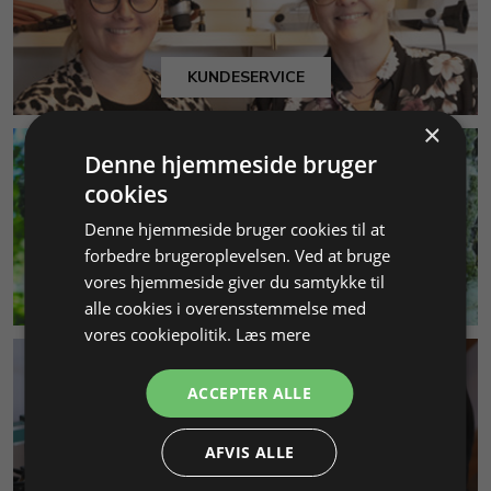
KUNDESERVICE
×
Denne hjemmeside bruger
cookies
Denne hjemmeside bruger cookies til at
forbedre brugeroplevelsen. Ved at bruge
vores hjemmeside giver du samtykke til
MILJØ & BÆREDYGTIGHED
alle cookies i overensstemmelse med
vores cookiepolitik.
Læs mere
ACCEPTER ALLE
AFVIS ALLE