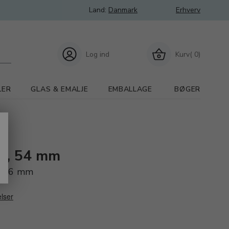
Land:
Danmark
Erhverv
Log ind
Kurv( 0)
LER
GLAS & EMALJE
EMBALLAGE
BØGER
or, 54 mm
o M6 mm