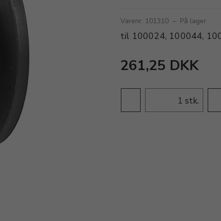
Varenr. 101310
–
På lager
til 100024, 100044, 1
261,25 DKK
stk.