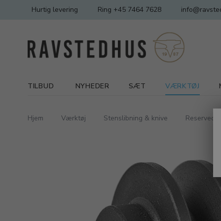
Hurtig levering
Ring +45 7464 7628
info@ravste
TILBUD
NYHEDER
SÆT
VÆRKTØJ
Hjem
Værktøj
Stenslibning & knive
Reservede