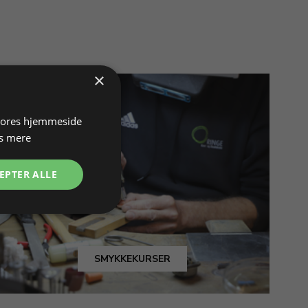
×
 vores hjemmeside
s mere
EPTER ALLE
SMYKKEKURSER