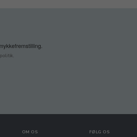
smykkefremstilling.
olitik
.
OM OS
FØLG OS