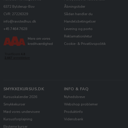
6372 Bylderup-Bov
Åbningstider
CVR: 27226329
Sådan handler du
info@ravstedhus.dk
Handelsbetingelser
+45 7464 7628
Levering og porto
Reklamation/retur
Cookie- & Privatlivspolitik
SMYKKEKURSUS.DK
INFO & FAQ
Kursuskalender 2026
Nyhedsbreve
Smykkekurser
Webshop problemer
Mød vores undervisere
Produktinfo
Kursusforplejning
Vidensbank
Eksterne kurser