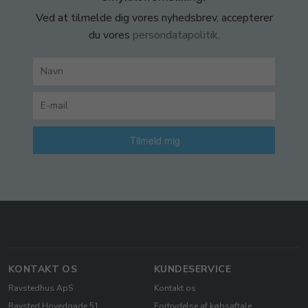
Ved at tilmelde dig vores nyhedsbrev, accepterer
du vores
persondatapolitik
.
Tilmeld mig
KONTAKT OS
KUNDESERVICE
Ravstedhus ApS
Kontakt os
Ravsted Hovedgade 51
Fortrydelse af købsaftale