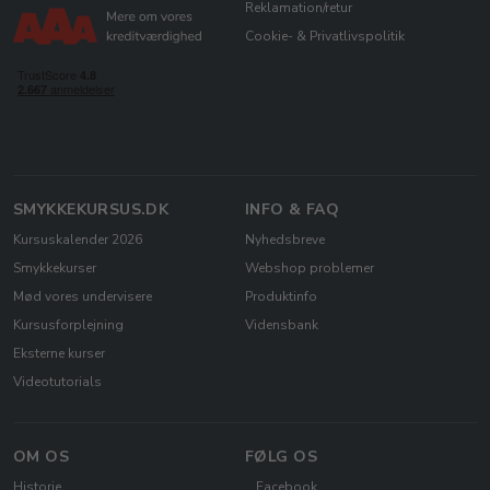
Reklamation/retur
Cookie- & Privatlivspolitik
SMYKKEKURSUS.DK
INFO & FAQ
Kursuskalender 2026
Nyhedsbreve
Smykkekurser
Webshop problemer
Mød vores undervisere
Produktinfo
Kursusforplejning
Vidensbank
Eksterne kurser
Videotutorials
OM OS
FØLG OS
Historie
Facebook