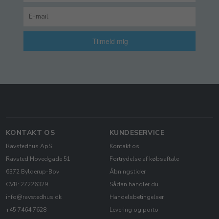
Tilmeld mig
KONTAKT OS
KUNDESERVICE
Ravstedhus ApS
Kontakt os
Ravsted Hovedgade 51
Fortrydelse af købsaftale
6372 Bylderup-Bov
Åbningstider
CVR: 27226329
Sådan handler du
info@ravstedhus.dk
Handelsbetingelser
+45 7464 7628
Levering og porto