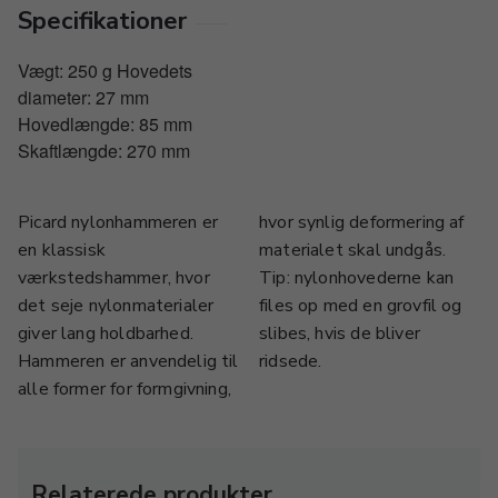
Specifikationer
Vægt: 250 g Hovedets
diameter: 27 mm
Hovedlængde: 85 mm
Skaftlængde: 270 mm
Picard nylonhammeren er
hvor synlig deformering af
en klassisk
materialet skal undgås.
værkstedshammer, hvor
Tip: nylonhovederne kan
det seje nylonmaterialer
files op med en grovfil og
giver lang holdbarhed.
slibes, hvis de bliver
Hammeren er anvendelig til
ridsede.
alle former for formgivning,
Relaterede produkter