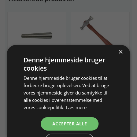
×
Denne hjemmeside bruger
Armrigle, rund
Fretz planérhammer med
cookies
1 udskiftelig nylonbane.
metal mellem, 40-70 mm
155 g, hoved Ø 19,5 mm,
Denne hjemmeside bruger cookies til at
skaft 230 mm
forbedre brugeroplevelsen. Ved at bruge
vores hjemmeside giver du samtykke til
Varenr. 214875
På lager
Varenr. 213838
På lager
alle cookies i overensstemmelse med
1.119,00 DKK
795,00 DKK
vores cookiepolitik.
Læs mere
Info
Læg i kurv
Info
Læg i kurv
ACCEPTER ALLE