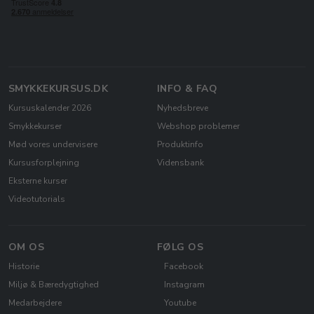
SMYKKEKURSUS.DK
INFO & FAQ
Kursuskalender 2026
Nyhedsbreve
Smykkekurser
Webshop problemer
Mød vores undervisere
Produktinfo
Kursusforplejning
Vidensbank
Eksterne kurser
Videotutorials
OM OS
FØLG OS
Historie
Facebook
Miljø & Bæredygtighed
Instagram
Medarbejdere
Youtube