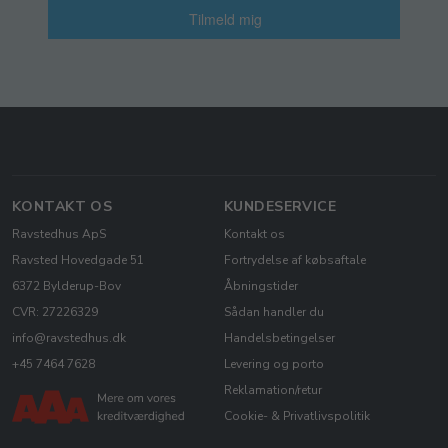
Tilmeld mig
KONTAKT OS
KUNDESERVICE
Ravstedhus ApS
Kontakt os
Ravsted Hovedgade 51
Fortrydelse af købsaftale
6372 Bylderup-Bov
Åbningstider
CVR: 27226329
Sådan handler du
info@ravstedhus.dk
Handelsbetingelser
+45 7464 7628
Levering og porto
Reklamation/retur
Cookie- & Privatlivspolitik