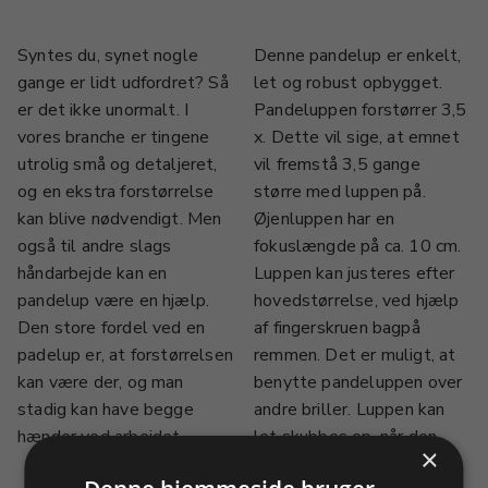
Syntes du, synet nogle
Denne pandelup er enkelt,
gange er lidt udfordret? Så
let og robust opbygget.
er det ikke unormalt. I
Pandeluppen forstørrer 3,5
vores branche er tingene
x. Dette vil sige, at emnet
utrolig små og detaljeret,
vil fremstå 3,5 gange
og en ekstra forstørrelse
større med luppen på.
kan blive nødvendigt. Men
Øjenluppen har en
også til andre slags
fokuslængde på ca. 10 cm.
håndarbejde kan en
Luppen kan justeres efter
pandelup være en hjælp.
hovedstørrelse, ved hjælp
Den store fordel ved en
af fingerskruen bagpå
padelup er, at forstørrelsen
remmen. Det er muligt, at
kan være der, og man
benytte pandeluppen over
stadig kan have begge
andre briller. Luppen kan
hænder ved arbejdet.
let skubbes op, når den
×
ikke er nødvendig.