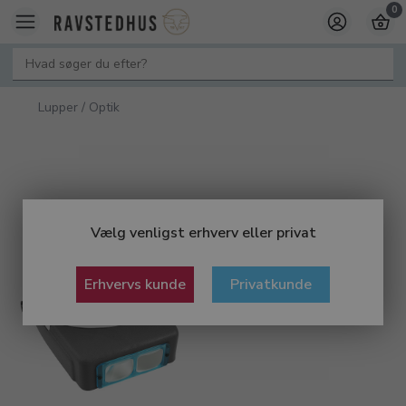
0
Lupper / Optik
Vælg venligst erhverv eller privat
Erhvervs kunde
Privatkunde