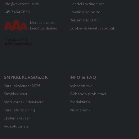
info@ravstedhus.dk
Handelsbetingelser
+45 7464 7628
Levering og porto
Reklamation/retur
Cookie- & Privatlivspolitik
SMYKKEKURSUS.DK
INFO & FAQ
Kursuskalender 2026
Nyhedsbreve
Smykkekurser
Webshop problemer
Mød vores undervisere
Produktinfo
Kursusforplejning
Vidensbank
Eksterne kurser
Videotutorials