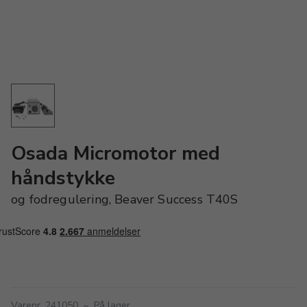
Osada Micromotor med
håndstykke
og fodregulering, Beaver Success T40S
Varenr. 241050
–
På lager