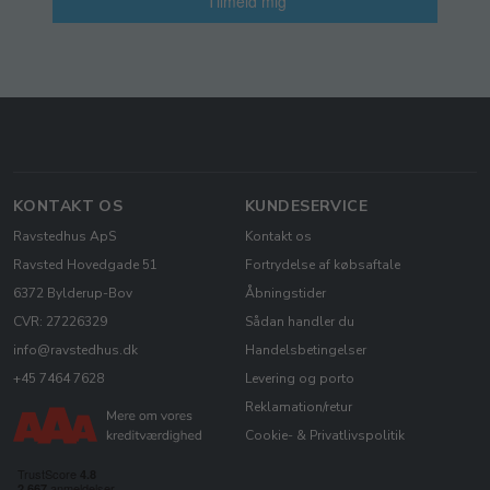
Tilmeld mig
KONTAKT OS
KUNDESERVICE
Ravstedhus ApS
Kontakt os
Ravsted Hovedgade 51
Fortrydelse af købsaftale
6372 Bylderup-Bov
Åbningstider
CVR: 27226329
Sådan handler du
info@ravstedhus.dk
Handelsbetingelser
+45 7464 7628
Levering og porto
Reklamation/retur
Cookie- & Privatlivspolitik