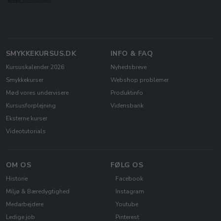
SMYKKEKURSUS.DK
INFO & FAQ
Kursuskalender 2026
Nyhedsbreve
Smykkekurser
Webshop problemer
Mød vores undervisere
Produktinfo
Kursusforplejning
Vidensbank
Eksterne kurser
Videotutorials
OM OS
FØLG OS
Historie
Facebook
Miljø & Bæredygtighed
Instagram
Medarbejdere
Youtube
Ledige job
Pinterest