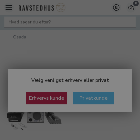
0
Osada
Vælg venligst erhverv eller privat
Erhvervs kunde
Privatkunde