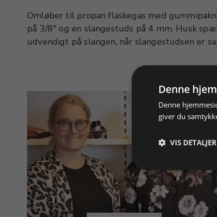
Omløber til propan flaskegas med gummipakn
Sikkerhed: Tjek jævnligt dit loddeudstyr for ut
på 3/8" og en slangestuds på 4 mm. Husk sp
udvendigt på slangen, når slangestudsen er sat
Denne hjem
Denne hjemmeside
giver du samtykke
VIS DETALJER