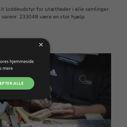
varenr. 233048 være en stor hjælp.
×
 vores hjemmeside
s mere
EPTER ALLE