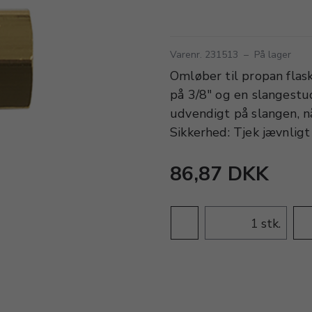
Varenr. 231513
–
På lager
Omløber til propan fla
på 3/8" og en slangest
udvendigt på slangen, nå
Sikkerhed: Tjek jævnligt
86,87 DKK
stk.