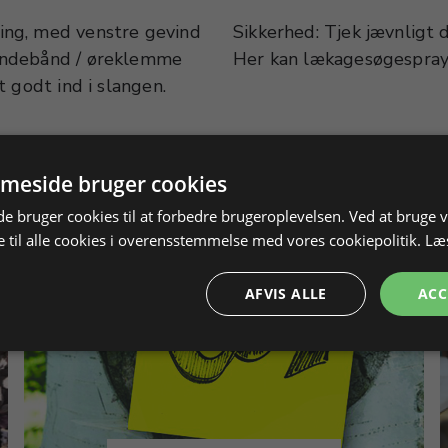
ing, med venstre gevind
ætheder i alle samlinger.
ændebånd / øreklemme
Her kan lækagesøgespray 
 godt ind i slangen.
meside bruger cookies
 bruger cookies til at forbedre brugeroplevelsen. Ved at bruge
 til alle cookies i overensstemmelse med vores cookiepolitik.
Læ
AFVIS ALLE
ACC