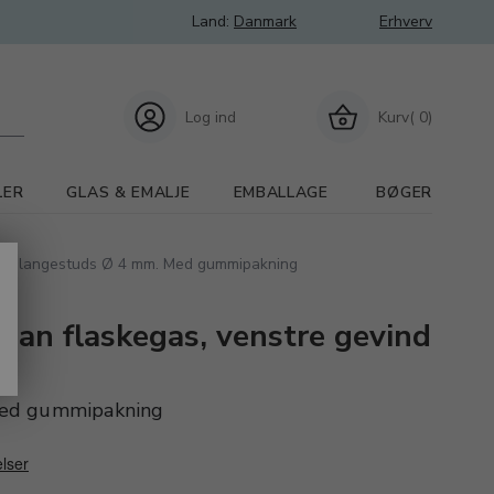
Land:
Danmark
Erhverv
Log ind
Kurv( 0)
LER
GLAS & EMALJE
EMBALLAGE
BØGER
/8'' Slangestuds Ø 4 mm. Med gummipakning
pan flaskegas, venstre gevind
Med gummipakning