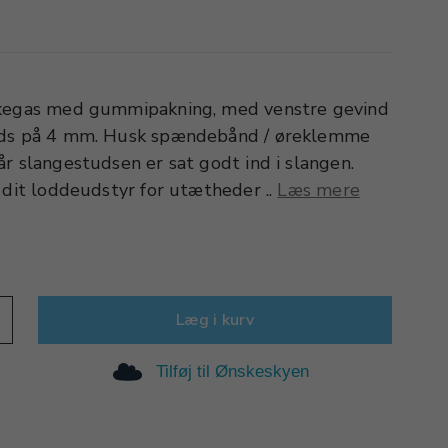
skegas med gummipakning, med venstre gevind
uds på 4 mm. Husk spændebånd / øreklemme
r slangestudsen er sat godt ind i slangen.
 dit loddeudstyr for utætheder ..
Læs mere
Læg i kurv
Tilføj til Ønskeskyen