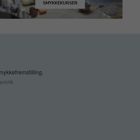
SMYKKEKURSER
smykkefremstilling.
olitik
.