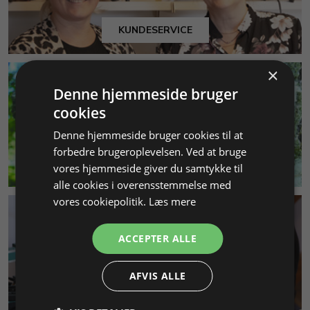
KUNDESERVICE
×
Denne hjemmeside bruger
cookies
Denne hjemmeside bruger cookies til at
forbedre brugeroplevelsen. Ved at bruge
MILJØ & BÆREDYGTIGHED
vores hjemmeside giver du samtykke til
alle cookies i overensstemmelse med
vores cookiepolitik.
Læs mere
ACCEPTER ALLE
AFVIS ALLE
SMYKKEKURSER