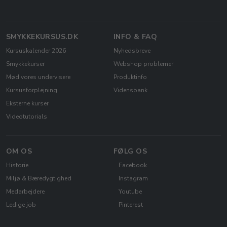
SMYKKEKURSUS.DK
INFO & FAQ
Kursuskalender 2026
Nyhedsbreve
Smykkekurser
Webshop problemer
Mød vores undervisere
Produktinfo
Kursusforplejning
Vidensbank
Eksterne kurser
Videotutorials
OM OS
FØLG OS
Historie
Facebook
Miljø & Bæredygtighed
Instagram
Medarbejdere
Youtube
Ledige job
Pinterest