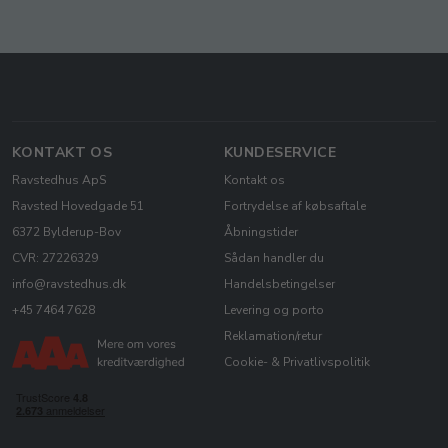
KONTAKT OS
KUNDESERVICE
Ravstedhus ApS
Kontakt os
Ravsted Hovedgade 51
Fortrydelse af købsaftale
6372 Bylderup-Bov
Åbningstider
CVR: 27226329
Sådan handler du
info@ravstedhus.dk
Handelsbetingelser
+45 7464 7628
Levering og porto
Reklamation/retur
Cookie- & Privatlivspolitik