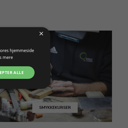
×
 vores hjemmeside
s mere
EPTER ALLE
SMYKKEKURSER