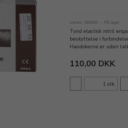
Varenr. 285093
–
På lager
Tynd elastisk nitril eng
beskyttelse i forbindels
Handskerne er uden tal
110,00 DKK
stk.