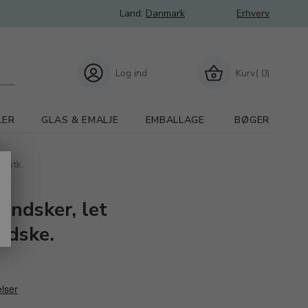
Land:
Danmark
Erhverv
Log ind
Kurv( 0)
LER
GLAS & EMALJE
EMBALLAGE
BØGER
0 stk.
andsker, let
ndske.