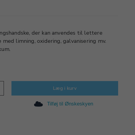
angshandske, der kan anvendes til lettere
e med limning, oxidering, galvanisering mv.
kum.
Læg i kurv
Tilføj til Ønskeskyen