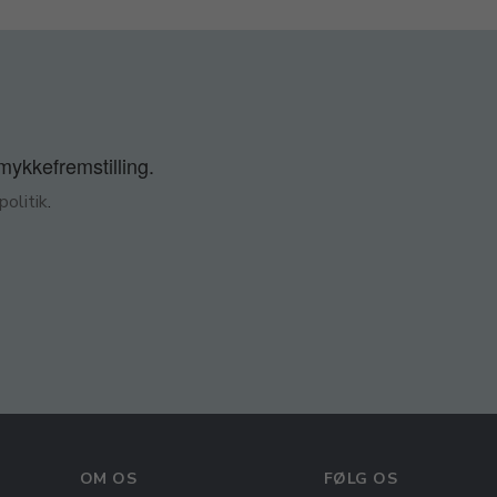
smykkefremstilling.
olitik
.
OM OS
FØLG OS