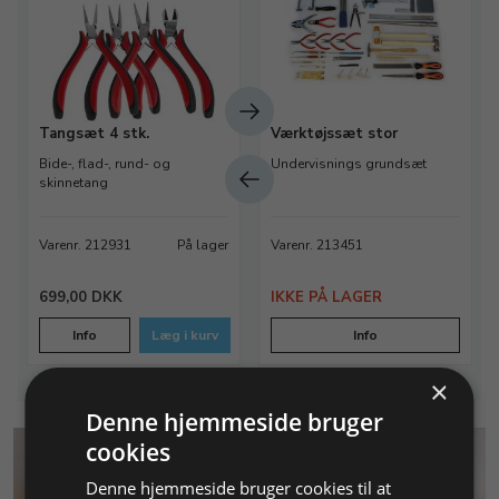
Tangsæt 4 stk.
Værktøjssæt stor
Bide-, flad-, rund- og
Undervisnings grundsæt
skinnetang
Varenr. 212931
På lager
Varenr. 213451
699,00 DKK
IKKE PÅ LAGER
Info
Læg i kurv
Info
×
Denne hjemmeside bruger
cookies
Denne hjemmeside bruger cookies til at