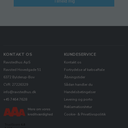
Tilmeld mig
KONTAKT OS
KUNDESERVICE
Ravstedhus ApS
Kontakt os
Ravsted Hovedgade 51
Fortrydelse af købsaftale
6372 Bylderup-Bov
Åbningstider
CVR: 27226329
Sådan handler du
info@ravstedhus.dk
Handelsbetingelser
+45 7464 7628
Levering og porto
Reklamation/retur
Cookie- & Privatlivspolitik