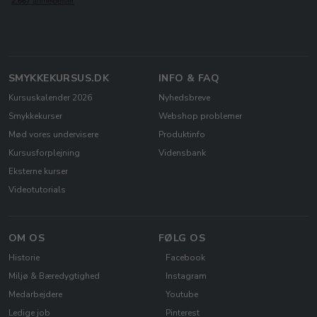
SMYKKEKURSUS.DK
INFO & FAQ
Kursuskalender 2026
Nyhedsbreve
Smykkekurser
Webshop problemer
Mød vores undervisere
Produktinfo
Kursusforplejning
Vidensbank
Eksterne kurser
Videotutorials
OM OS
FØLG OS
Historie
Facebook
Miljø & Bæredygtighed
Instagram
Medarbejdere
Youtube
Ledige job
Pinterest