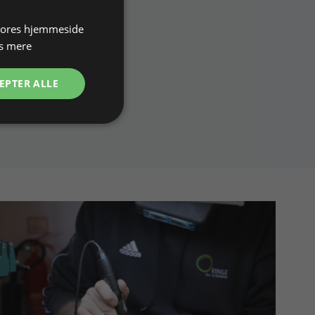
 vores hjemmeside
s mere
EPTER ALLE