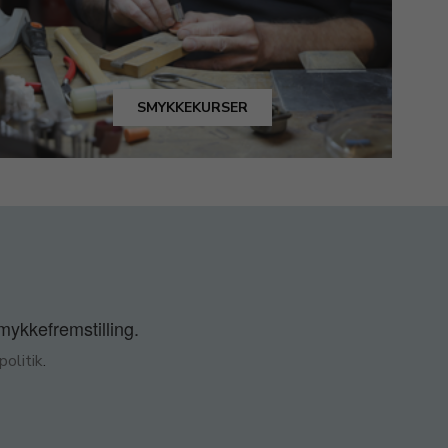
SMYKKEKURSER
smykkefremstilling.
olitik
.