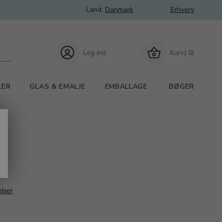
Land:
Danmark
Erhverv
Log ind
Kurv( 0)
LER
GLAS & EMALJE
EMBALLAGE
BØGER