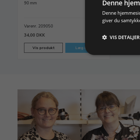
Denne hjem
90 mm
Denne hjemmeside
giver du samtykke
Varenr. 209050
På lager
34,00 DKK
VIS DETALJER
Vis produkt
Læg i kurv