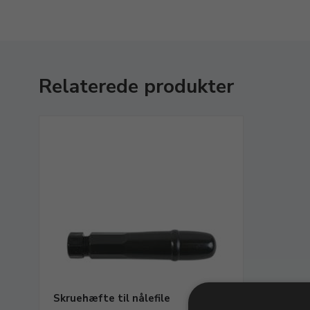
Relaterede produkter
Skruehæfte til nålefile