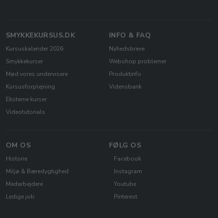
SMYKKEKURSUS.DK
INFO & FAQ
Kursuskalender 2026
Nyhedsbreve
Smykkekurser
Webshop problemer
Mød vores undervisere
Produktinfo
Kursusforplejning
Vidensbank
Eksterne kurser
Videotutorials
OM OS
FØLG OS
Historie
Facebook
Miljø & Bæredygtighed
Instagram
Medarbejdere
Youtube
Ledige job
Pinterest