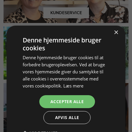
KUNDESERVICE
×
Denne hjemmeside bruger
cookies
Denne hjemmeside bruger cookies til at
forbedre brugeroplevelsen. Ved at bruge
MILJØ & BÆREDYGTIGHED
vores hjemmeside giver du samtykke til
alle cookies i overensstemmelse med
vores cookiepolitik.
Læs mere
ACCEPTER ALLE
AFVIS ALLE
SMYKKEKURSER