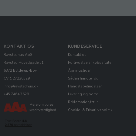
KONTAKT OS
KUNDESERVICE
Ravstedhus ApS
Kontakt os
Ravsted Hovedgade 51
Fortrydelse af købsaftale
6372 Bylderup-Bov
Åbningstider
CVR: 27226329
Sådan handler du
info@ravstedhus.dk
Handelsbetingelser
+45 7464 7628
Levering og porto
Reklamation/retur
Cookie- & Privatlivspolitik