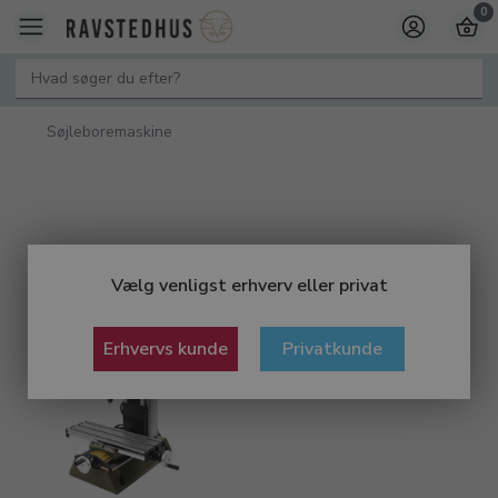
0
Søjleboremaskine
Vælg venligst erhverv eller privat
Erhvervs kunde
Privatkunde