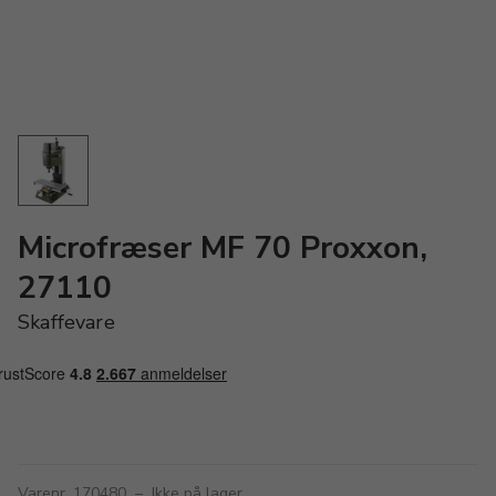
Microfræser MF 70 Proxxon,
27110
Skaffevare
Varenr. 170480
–
Ikke på lager