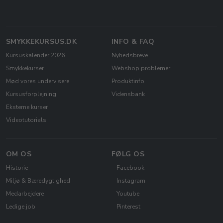
SMYKKEKURSUS.DK
INFO & FAQ
Kursuskalender 2026
Nyhedsbreve
Smykkekurser
Webshop problemer
Mød vores undervisere
Produktinfo
Kursusforplejning
Vidensbank
Eksterne kurser
Videotutorials
OM OS
FØLG OS
Historie
Facebook
Miljø & Bæredygtighed
Instagram
Medarbejdere
Youtube
Ledige job
Pinterest