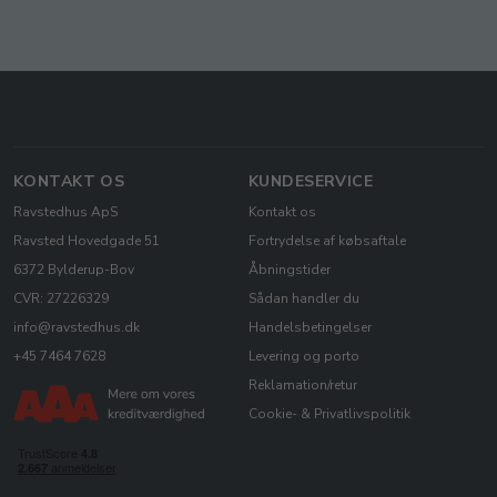
KONTAKT OS
KUNDESERVICE
Ravstedhus ApS
Kontakt os
Ravsted Hovedgade 51
Fortrydelse af købsaftale
6372 Bylderup-Bov
Åbningstider
CVR: 27226329
Sådan handler du
info@ravstedhus.dk
Handelsbetingelser
+45 7464 7628
Levering og porto
Reklamation/retur
Cookie- & Privatlivspolitik