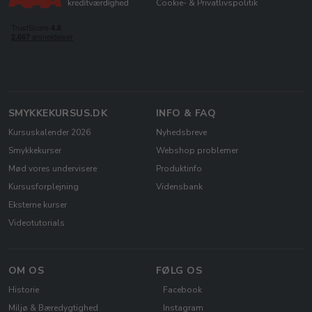
Cookie- & Privatlivspolitik
SMYKKEKURSUS.DK
INFO & FAQ
Kursuskalender 2026
Nyhedsbreve
Smykkekurser
Webshop problemer
Mød vores undervisere
Produktinfo
Kursusforplejning
Vidensbank
Eksterne kurser
Videotutorials
OM OS
FØLG OS
Historie
Facebook
Miljø & Bæredygtighed
Instagram