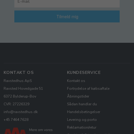
Tilmeld mig
KONTAKT OS
KUNDESERVICE
Ravstedhus ApS
Kontakt os
Ravsted Hovedgade 51
Fortrydelse af købsaftale
6372 Bylderup-Bov
Åbningstider
CVR: 27226329
Sådan handler du
info@ravstedhus.dk
Handelsbetingelser
+45 7464 7628
Levering og porto
Reklamation/retur