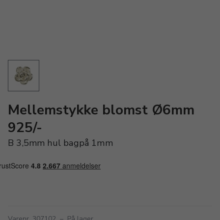
Mellemstykke blomst Ø6mm
925/-
B 3,5mm hul bagpå 1mm
Varenr. 307102
–
På lager