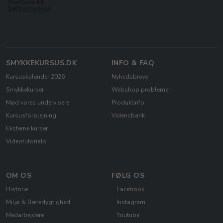
SMYKKEKURSUS.DK
INFO & FAQ
Kursuskalender 2026
Nyhedsbreve
Smykkekurser
Webshop problemer
Mød vores undervisere
Produktinfo
Kursusforplejning
Vidensbank
Eksterne kurser
Videotutorials
OM OS
FØLG OS
Historie
Facebook
Miljø & Bæredygtighed
Instagram
Medarbejdere
Youtube