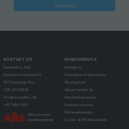
Tilmeld mig
KONTAKT OS
KUNDESERVICE
Ravstedhus ApS
Kontakt os
Ravsted Hovedgade 51
Fortrydelse af købsaftale
6372 Bylderup-Bov
Åbningstider
CVR: 27226329
Sådan handler du
info@ravstedhus.dk
Handelsbetingelser
+45 7464 7628
Levering og porto
Reklamation/retur
Cookie- & Privatlivspolitik