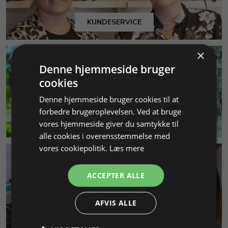
KUNDESERVICE
×
Denne hjemmeside bruger
cookies
Denne hjemmeside bruger cookies til at
forbedre brugeroplevelsen. Ved at bruge
MILJØ & BÆREDYGTIGHED
vores hjemmeside giver du samtykke til
alle cookies i overensstemmelse med
vores cookiepolitik.
Læs mere
ACCEPTER ALLE
AFVIS ALLE
SMYKKEKURSER