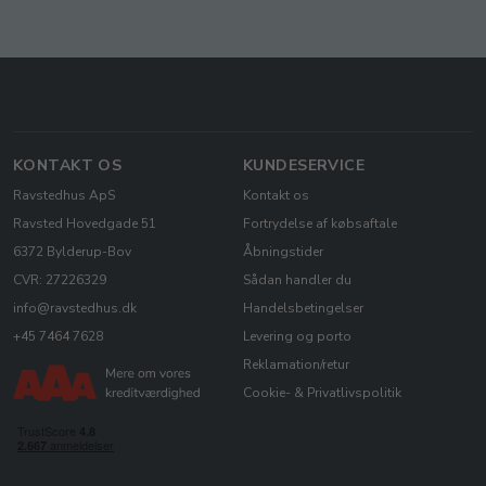
KONTAKT OS
KUNDESERVICE
Ravstedhus ApS
Kontakt os
Ravsted Hovedgade 51
Fortrydelse af købsaftale
6372 Bylderup-Bov
Åbningstider
CVR: 27226329
Sådan handler du
info@ravstedhus.dk
Handelsbetingelser
+45 7464 7628
Levering og porto
Reklamation/retur
Cookie- & Privatlivspolitik