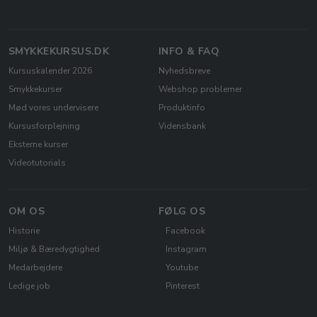
SMYKKEKURSUS.DK
INFO & FAQ
Kursuskalender 2026
Nyhedsbreve
Smykkekurser
Webshop problemer
Mød vores undervisere
Produktinfo
Kursusforplejning
Vidensbank
Eksterne kurser
Videotutorials
OM OS
FØLG OS
Historie
Facebook
Miljø & Bæredygtighed
Instagram
Medarbejdere
Youtube
Ledige job
Pinterest