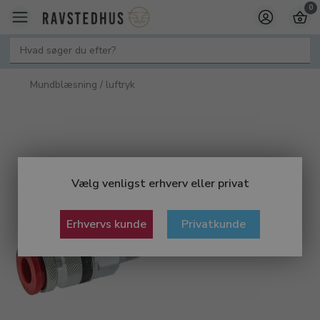
0
Mundblæsning / luftryk
Vælg venligst erhverv eller privat
Erhvervs kunde
Privatkunde