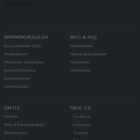
SMYKKEKURSUS.DK
INFO & FAQ
Kursuskalender 2026
Nyhedsbreve
Smykkekurser
Webshop problemer
Mød vores undervisere
Produktinfo
Kursusforplejning
Vidensbank
Eksterne kurser
Videotutorials
OM OS
FØLG OS
Historie
Facebook
Miljø & Bæredygtighed
Instagram
Medarbejdere
Youtube