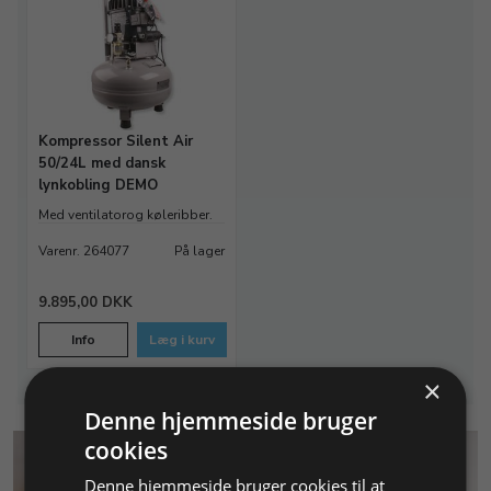
Kompressor Silent Air
50/24L med dansk
lynkobling DEMO
Med ventilatorog køleribber.
Støjniveau 40 dB.
Varenr. 264077
På lager
9.895,00 DKK
Info
Læg i kurv
×
Denne hjemmeside bruger
cookies
Denne hjemmeside bruger cookies til at