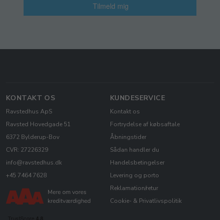
Tilmeld mig
KONTAKT OS
KUNDESERVICE
Ravstedhus ApS
Kontakt os
Ravsted Hovedgade 51
Fortrydelse af købsaftale
6372 Bylderup-Bov
Åbningstider
CVR: 27226329
Sådan handler du
info@ravstedhus.dk
Handelsbetingelser
+45 7464 7628
Levering og porto
Reklamation/retur
Cookie- & Privatlivspolitik