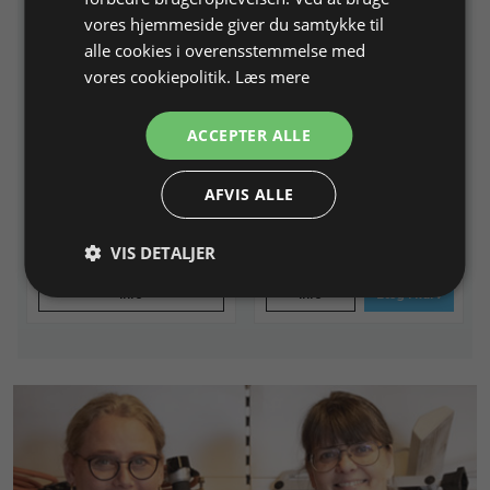
vores hjemmeside giver du samtykke til
alle cookies i overensstemmelse med
vores cookiepolitik.
Læs mere
Sæt med Lortone
Temavisen 2008 nr. 41
tromlesliber, tromlepoler
Tema: Tromlepolermaskinen
ACCEPTER ALLE
1x1,0 kg
Til slibning af sten i
tromlesliber
AFVIS ALLE
Varenr. 130008
Varenr. 709041
På lager
VIS DETALJER
IKKE PÅ LAGER
75,00 DKK
Info
Info
Læg i kurv