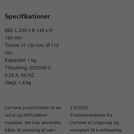
Specifikationer
Mål: L 235 x B 145 x H
150 mm
Tromle: H 130 mm, Ø 110
mm
Kapacitet: 1 kg
Tilslutning: 220/240 V,
0,33 A, 50 HZ
Vægt: 1,8 kg
Lortone polertromle er en
130050.
solid og driftssikker
Tromlemaskinen fra
maskine, der kan anvendes
Lortone er støjsvag og
både til polering af sølv
velegnet til kontinuerlig