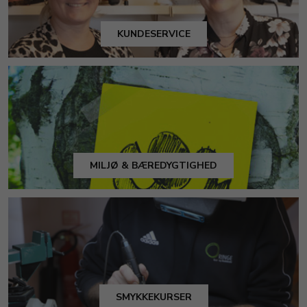
KUNDESERVICE
MILJØ & BÆREDYGTIGHED
SMYKKEKURSER