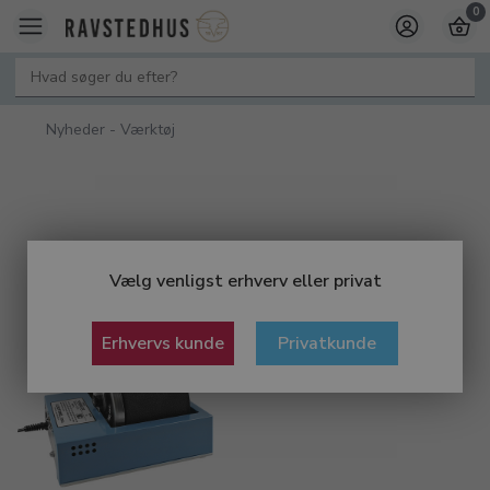
0
Nyheder - Værktøj
Vælg venligst erhverv eller privat
Erhvervs kunde
Privatkunde