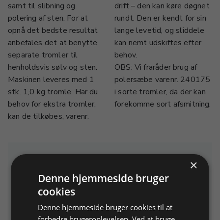
samt til slibning og
drift – den kan køre døgnet
polering af sten. For at
rundt. Den er kendt for sin
opnå det bedste resultat
lange levetid, og sliddele
anbefales det at benytte
kan nemt udskiftes efter
separate tromler til
behov.
henholdsvis sølv og sten.
OBS: Vi fraråder brug af
Maskinen leveres med 1
polersæbe varenr. 240175
stk. 1,0 kg tromle. Har du
i sorte tromler, da der kan
behov for ekstra tromler,
forekomme sort afsmitning.
kan de tilkøbes, varenr.
Relaterede produkter
×
Denne hjemmeside bruger
cookies
Denne hjemmeside bruger cookies til at
forbedre brugeroplevelsen. Ved at bruge