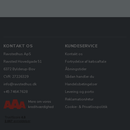
KONTAKT OS
KUNDESERVICE
Ravstedhus ApS
Kontakt os
Ravsted Hovedgade 51
Fortrydelse af købsaftale
6372 Bylderup-Bov
Åbningstider
CVR: 27226329
Sådan handler du
info@ravstedhus.dk
Handelsbetingelser
+45 7464 7628
Levering og porto
Reklamation/retur
Cookie- & Privatlivspolitik