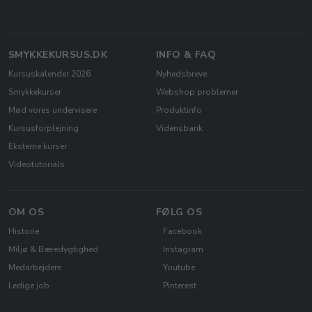
SMYKKEKURSUS.DK
INFO & FAQ
Kursuskalender 2026
Nyhedsbreve
Smykkekurser
Webshop problemer
Mød vores undervisere
Produktinfo
Kursusforplejning
Vidensbank
Eksterne kurser
Videotutorials
OM OS
FØLG OS
Historie
Facebook
Miljø & Bæredygtighed
Instagram
Medarbejdere
Youtube
Ledige job
Pinterest