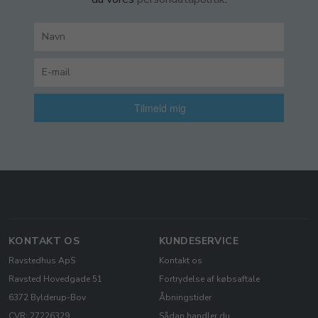
Tilmeld mig
KONTAKT OS
KUNDESERVICE
Ravstedhus ApS
Kontakt os
Ravsted Hovedgade 51
Fortrydelse af købsaftale
6372 Bylderup-Bov
Åbningstider
CVR: 27226329
Sådan handler du