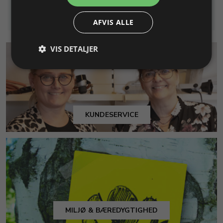
Info
Læg i kurv
Info
Læg i kurv
AFVIS ALLE
VIS DETALJER
KUNDESERVICE
MILJØ & BÆREDYGTIGHED