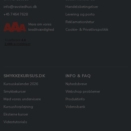
info@ravstedhus.dk
Handelsbetingelser
+45 7464 7628
Levering og porto
Reklamation/retur
Cookie- & Privatlivspolitik
SMYKKEKURSUS.DK
INFO & FAQ
Kursuskalender 2026
Nyhedsbreve
Smykkekurser
Webshop problemer
Mød vores undervisere
Produktinfo
Kursusforplejning
Vidensbank
Eksterne kurser
Videotutorials