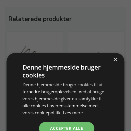
Relaterede produkter
×
Denne hjemmeside bruger
cookies
Loddespiral til placering
Pincetsæt med
Denne hjemmeside bruger cookies til at
og fastholdelse af emner
loddepincetter og
stålpincetter
forbedre brugeroplevelsen. Ved at bruge
Stål, let at forme efter emnerne
vores hjemmeside giver du samtykke til
I alt 4 stk.
alle cookies i overensstemmelse med
Varenr. 233305
På lager
Varenr. 233999
På lager
vores cookiepolitik.
Læs mere
28,75 DKK
103,12 DKK
ACCEPTER ALLE