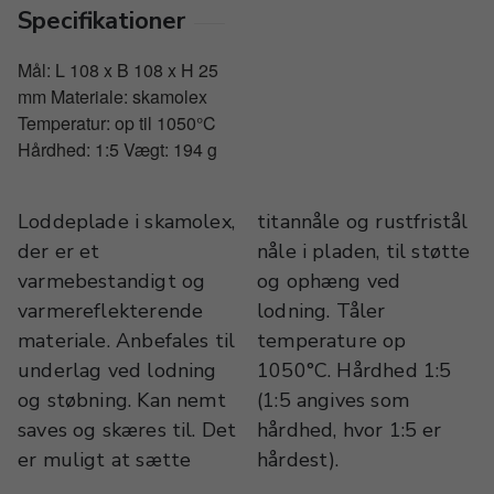
Specifikationer
Mål: L 108 x B 108 x H 25
mm Materiale: skamolex
Temperatur: op til 1050°C
Hårdhed: 1:5 Vægt: 194 g
Loddeplade i skamolex,
titannåle og rustfristål
der er et
nåle i pladen, til støtte
varmebestandigt og
og ophæng ved
varmereflekterende
lodning. Tåler
materiale. Anbefales til
temperature op
underlag ved lodning
1050°C. Hårdhed 1:5
og støbning. Kan nemt
(1:5 angives som
saves og skæres til. Det
hårdhed, hvor 1:5 er
er muligt at sætte
hårdest).