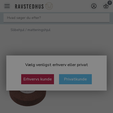
0
Slibehjul / matteringshjul
Vælg venligst erhverv eller privat
Erhvervs kunde
Privatkunde