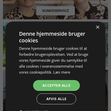
KUNDESERVICE
×
Denne hjemmeside bruger
cookies
Denne hjemmeside bruger cookies til at
forbedre brugeroplevelsen. Ved at bruge
MILJØ & BÆREDYGTIGHED
vores hjemmeside giver du samtykke til
alle cookies i overensstemmelse med
vores cookiepolitik.
Læs mere
ACCEPTER ALLE
AFVIS ALLE
SMYKKEKURSER