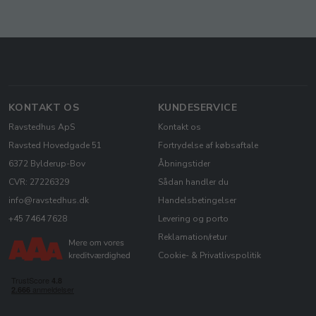
KONTAKT OS
KUNDESERVICE
Ravstedhus ApS
Kontakt os
Ravsted Hovedgade 51
Fortrydelse af købsaftale
6372 Bylderup-Bov
Åbningstider
CVR: 27226329
Sådan handler du
info@ravstedhus.dk
Handelsbetingelser
+45 7464 7628
Levering og porto
Reklamation/retur
Cookie- & Privatlivspolitik