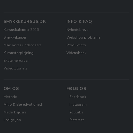
SMYKKEKURSUS.DK
INFO & FAQ
Kursuskalender 2026
Nyhedsbreve
Smykkekurser
Webshop problemer
Mød vores undervisere
Produktinfo
Kursusforplejning
Vidensbank
Eksterne kurser
Videotutorials
OM OS
FØLG OS
Historie
Facebook
Miljø & Bæredygtighed
Instagram
Medarbejdere
Youtube
Ledige job
Pinterest