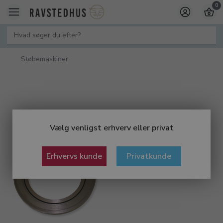
0
Støbemaskiner
Vælg venligst erhverv eller privat
Erhvervs kunde
Privatkunde