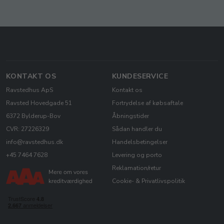
KONTAKT OS
KUNDESERVICE
Ravstedhus ApS
Kontakt os
Ravsted Hovedgade 51
Fortrydelse af købsaftale
6372 Bylderup-Bov
Åbningstider
CVR: 27226329
Sådan handler du
info@ravstedhus.dk
Handelsbetingelser
+45 7464 7628
Levering og porto
Reklamation/retur
Cookie- & Privatlivspolitik