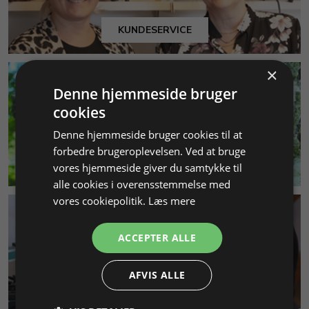
KUNDESERVICE
×
Denne hjemmeside bruger
cookies
Denne hjemmeside bruger cookies til at
forbedre brugeroplevelsen. Ved at bruge
MILJØ & BÆREDYGTIGHED
vores hjemmeside giver du samtykke til
alle cookies i overensstemmelse med
vores cookiepolitik.
Læs mere
ACCEPTER ALLE
AFVIS ALLE
SMYKKEKURSER