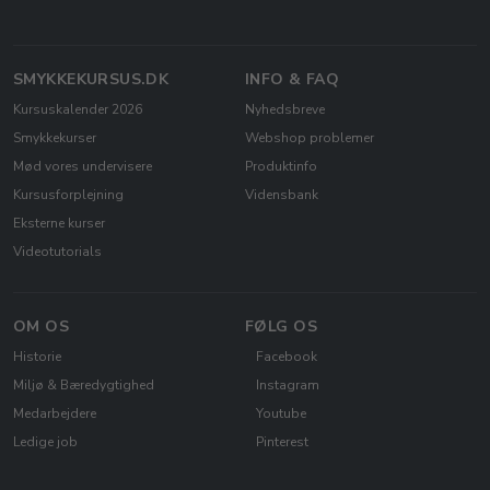
SMYKKEKURSUS.DK
INFO & FAQ
Kursuskalender 2026
Nyhedsbreve
Smykkekurser
Webshop problemer
Mød vores undervisere
Produktinfo
Kursusforplejning
Vidensbank
Eksterne kurser
Videotutorials
OM OS
FØLG OS
Historie
Facebook
Miljø & Bæredygtighed
Instagram
Medarbejdere
Youtube
Ledige job
Pinterest