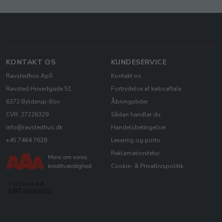
KONTAKT OS
KUNDESERVICE
Ravstedhus ApS
Kontakt os
Ravsted Hovedgade 51
Fortrydelse af købsaftale
6372 Bylderup-Bov
Åbningstider
CVR: 27226329
Sådan handler du
info@ravstedhus.dk
Handelsbetingelser
+45 7464 7628
Levering og porto
Reklamation/retur
Cookie- & Privatlivspolitik