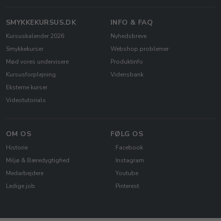
SMYKKEKURSUS.DK
INFO & FAQ
Kursuskalender 2026
Nyhedsbreve
Smykkekurser
Webshop problemer
Mød vores undervisere
Produktinfo
Kursusforplejning
Vidensbank
Eksterne kurser
Videotutorials
OM OS
FØLG OS
Historie
Facebook
Miljø & Bæredygtighed
Instagram
Medarbejdere
Youtube
Ledige job
Pinterest