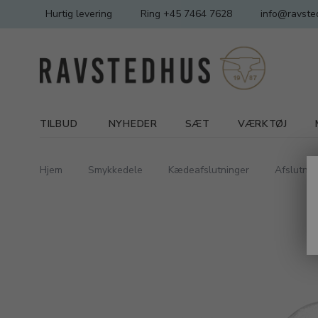
Hurtig levering
Ring +45 7464 7628
info@ravste
TILBUD
NYHEDER
SÆT
VÆRKTØJ
Hjem
Smykkedele
Kædeafslutninger
Afslutning