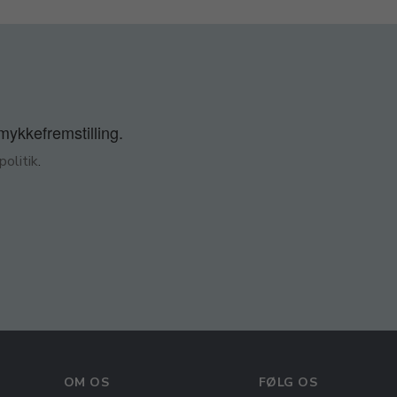
smykkefremstilling.
olitik
.
OM OS
FØLG OS