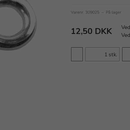
Varenr. 309025
–
På lager
Ve
12,50 DKK
Ve
stk.