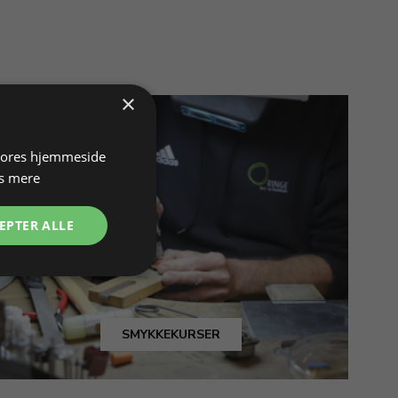
×
 vores hjemmeside
s mere
EPTER ALLE
SMYKKEKURSER