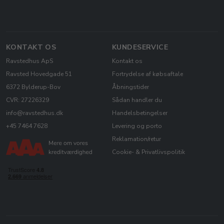
KONTAKT OS
KUNDESERVICE
Ravstedhus ApS
Kontakt os
Ravsted Hovedgade 51
Fortrydelse af købsaftale
6372 Bylderup-Bov
Åbningstider
CVR: 27226329
Sådan handler du
info@ravstedhus.dk
Handelsbetingelser
+45 7464 7628
Levering og porto
Reklamation/retur
Cookie- & Privatlivspolitik