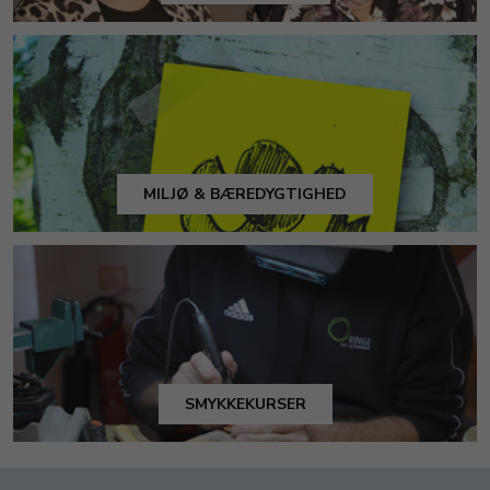
MILJØ & BÆREDYGTIGHED
SMYKKEKURSER