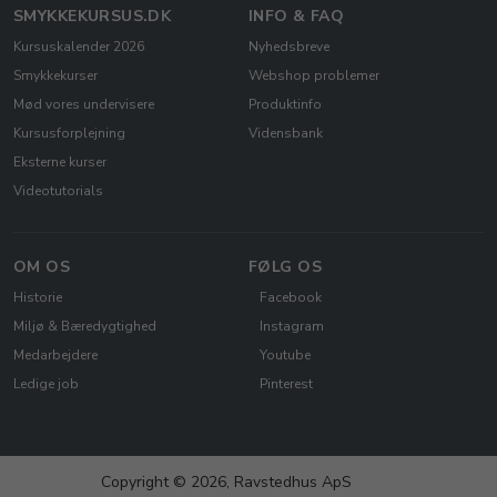
SMYKKEKURSUS.DK
INFO & FAQ
Kursuskalender 2026
Nyhedsbreve
Smykkekurser
Webshop problemer
Mød vores undervisere
Produktinfo
Kursusforplejning
Vidensbank
Eksterne kurser
Videotutorials
OM OS
FØLG OS
Historie
Facebook
Miljø & Bæredygtighed
Instagram
Medarbejdere
Youtube
Ledige job
Pinterest
Copyright © 2026, Ravstedhus ApS