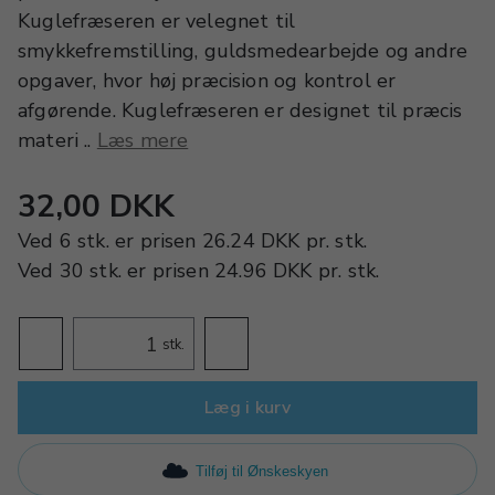
Kuglefræseren er velegnet til
smykkefremstilling, guldsmedearbejde og andre
opgaver, hvor høj præcision og kontrol er
afgørende. Kuglefræseren er designet til præcis
materi ..
Læs mere
32,00 DKK
Ved
6 stk.
er prisen
26.24 DKK
pr.
stk.
Ved
30 stk.
er prisen
24.96 DKK
pr.
stk.
stk.
Læg i kurv
Tilføj til Ønskeskyen