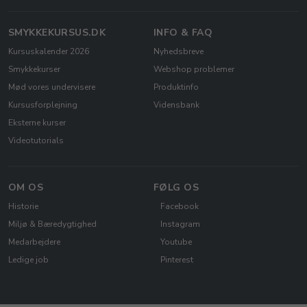
SMYKKEKURSUS.DK
INFO & FAQ
Kursuskalender 2026
Nyhedsbreve
Smykkekurser
Webshop problemer
Mød vores undervisere
Produktinfo
Kursusforplejning
Vidensbank
Eksterne kurser
Videotutorials
OM OS
FØLG OS
Historie
Facebook
Miljø & Bæredygtighed
Instagram
Medarbejdere
Youtube
Ledige job
Pinterest