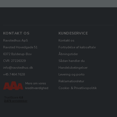
KONTAKT OS
KUNDESERVICE
Ravstedhus ApS
Kontakt os
Ravsted Hovedgade 51
Fortrydelse af købsaftale
6372 Bylderup-Bov
Åbningstider
CVR: 27226329
Sådan handler du
info@ravstedhus.dk
Handelsbetingelser
+45 7464 7628
Levering og porto
Reklamation/retur
Cookie- & Privatlivspolitik