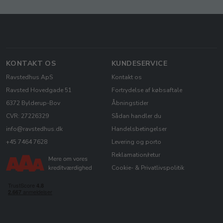
KONTAKT OS
KUNDESERVICE
Ravstedhus ApS
Kontakt os
Ravsted Hovedgade 51
Fortrydelse af købsaftale
6372 Bylderup-Bov
Åbningstider
CVR: 27226329
Sådan handler du
info@ravstedhus.dk
Handelsbetingelser
+45 7464 7628
Levering og porto
Reklamation/retur
Cookie- & Privatlivspolitik