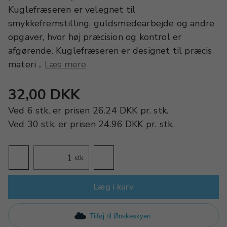
Kuglefræseren er velegnet til
smykkefremstilling, guldsmedearbejde og andre
opgaver, hvor høj præcision og kontrol er
afgørende. Kuglefræseren er designet til præcis
materi ..
Læs mere
32,00 DKK
Ved
6 stk.
er prisen
26.24 DKK
pr.
stk.
Ved
30 stk.
er prisen
24.96 DKK
pr.
stk.
stk.
Læg i kurv
Tilføj til Ønskeskyen