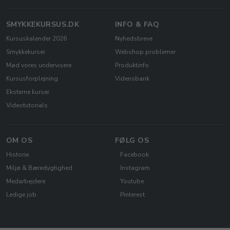
SMYKKEKURSUS.DK
INFO & FAQ
Kursuskalender 2026
Nyhedsbreve
Smykkekurser
Webshop problemer
Mød vores undervisere
Produktinfo
Kursusforplejning
Vidensbank
Eksterne kurser
Videotutorials
OM OS
FØLG OS
Historie
Facebook
Miljø & Bæredygtighed
Instagram
Medarbejdere
Youtube
Ledige job
Pinterest