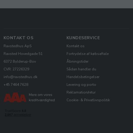
KONTAKT OS
KUNDESERVICE
Ravstedhus ApS
Kontakt os
Ravsted Hovedgade 51
Fortrydelse af købsaftale
6372 Bylderup-Bov
Åbningstider
CVR: 27226329
Sådan handler du
info@ravstedhus.dk
Handelsbetingelser
+45 7464 7628
Levering og porto
Reklamation/retur
Cookie- & Privatlivspolitik