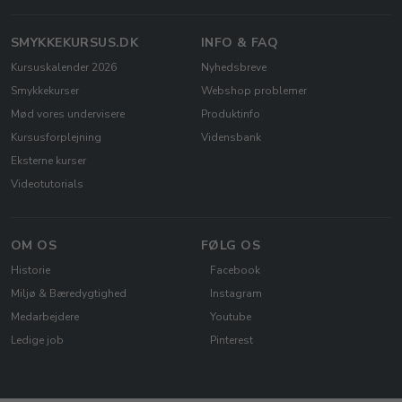
SMYKKEKURSUS.DK
INFO & FAQ
Kursuskalender 2026
Nyhedsbreve
Smykkekurser
Webshop problemer
Mød vores undervisere
Produktinfo
Kursusforplejning
Vidensbank
Eksterne kurser
Videotutorials
OM OS
FØLG OS
Historie
Facebook
Miljø & Bæredygtighed
Instagram
Medarbejdere
Youtube
Ledige job
Pinterest