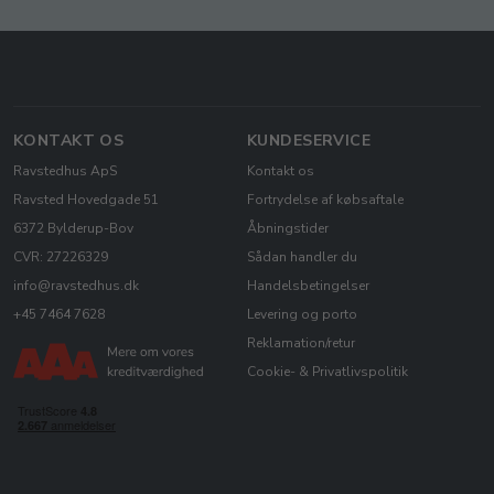
KONTAKT OS
KUNDESERVICE
Ravstedhus ApS
Kontakt os
Ravsted Hovedgade 51
Fortrydelse af købsaftale
6372 Bylderup-Bov
Åbningstider
CVR: 27226329
Sådan handler du
info@ravstedhus.dk
Handelsbetingelser
+45 7464 7628
Levering og porto
Reklamation/retur
Cookie- & Privatlivspolitik