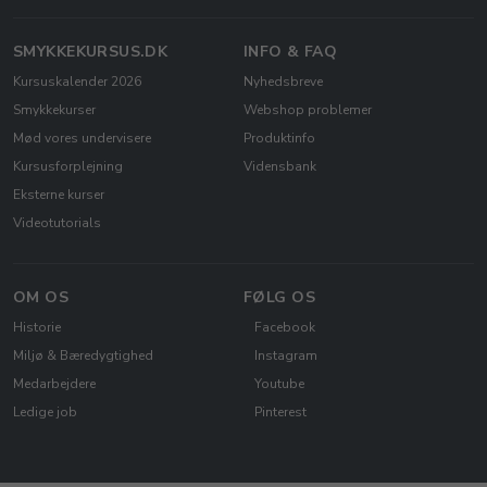
SMYKKEKURSUS.DK
INFO & FAQ
Kursuskalender 2026
Nyhedsbreve
Smykkekurser
Webshop problemer
Mød vores undervisere
Produktinfo
Kursusforplejning
Vidensbank
Eksterne kurser
Videotutorials
OM OS
FØLG OS
Historie
Facebook
Miljø & Bæredygtighed
Instagram
Medarbejdere
Youtube
Ledige job
Pinterest