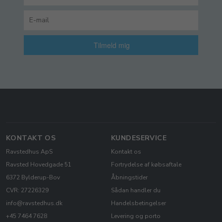
Tilmeld mig
KONTAKT OS
KUNDESERVICE
Ravstedhus ApS
Kontakt os
Ravsted Hovedgade 51
Fortrydelse af købsaftale
6372 Bylderup-Bov
Åbningstider
CVR: 27226329
Sådan handler du
info@ravstedhus.dk
Handelsbetingelser
+45 7464 7628
Levering og porto