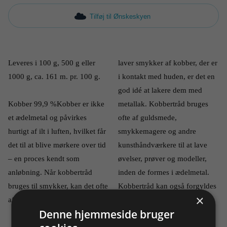
Tilføj til Ønskeskyen
Leveres i 100 g, 500 g eller 
laver smykker af kobber, der er 
1000 g, ca. 161 m. pr. 100 g.
i kontakt med huden, er det en 
god idé at lakere dem med 
Kobber 99,9 %Kobber er ikke 
metallak. Kobbertråd bruges 
et ædelmetal og påvirkes 
ofte af guldsmede, 
hurtigt af ilt i luften, hvilket får 
smykkemagere og andre 
det til at blive mørkere over tid 
kunsthåndværkere til at lave 
– en proces kendt som 
øvelser, prøver og modeller, 
anløbning. Når kobbertråd 
inden de formes i ædelmetal. 
bruges til smykker, kan det ofte 
Kobbertråd kan også forgyldes 
×
afsmitte på huden. Hvis man 
og forsølves.
Denne hjemmeside bruger