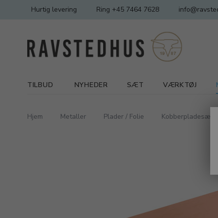
Hurtig levering
Ring +45 7464 7628
info@ravste
TILBUD
NYHEDER
SÆT
VÆRKTØJ
Hjem
Metaller
Plader / Folie
Kobberpladesæt 3 s