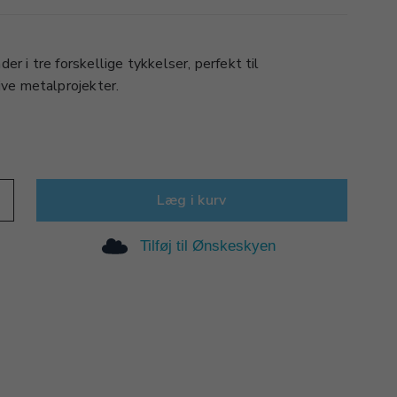
r i tre forskellige tykkelser, perfekt til
ive metalprojekter.
Læg i kurv
Tilføj til Ønskeskyen