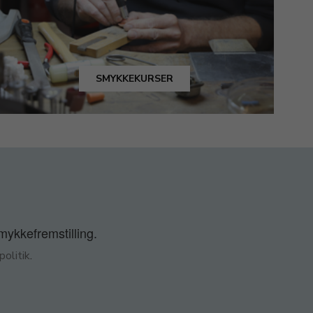
SMYKKEKURSER
smykkefremstilling.
olitik
.