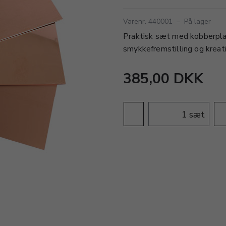
Varenr. 440001
–
På lager
Praktisk sæt med kobberplade
smykkefremstilling og kreat
385,00 DKK
sæt