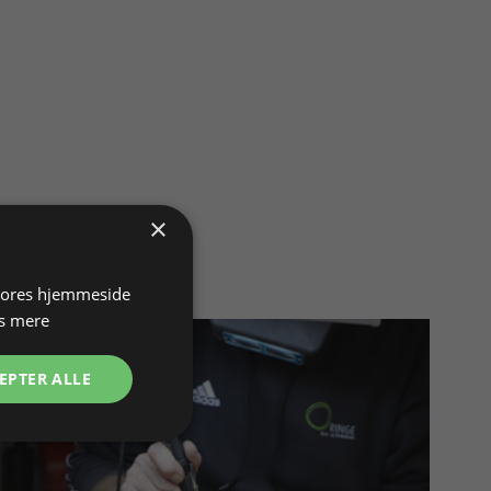
×
 vores hjemmeside
s mere
EPTER ALLE