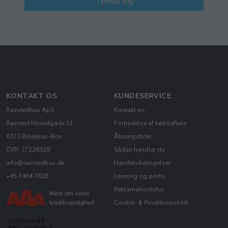
Tilmeld mig
KONTAKT OS
KUNDESERVICE
Ravstedhus ApS
Kontakt os
Ravsted Hovedgade 51
Fortrydelse af købsaftale
6372 Bylderup-Bov
Åbningstider
CVR: 27226329
Sådan handler du
info@ravstedhus.dk
Handelsbetingelser
+45 7464 7628
Levering og porto
Reklamation/retur
Cookie- & Privatlivspolitik