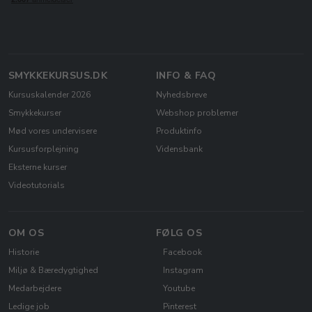
SMYKKEKURSUS.DK
INFO & FAQ
Kursuskalender 2026
Nyhedsbreve
Smykkekurser
Webshop problemer
Mød vores undervisere
Produktinfo
Kursusforplejning
Vidensbank
Eksterne kurser
Videotutorials
OM OS
FØLG OS
Historie
Facebook
Miljø & Bæredygtighed
Instagram
Medarbejdere
Youtube
Ledige job
Pinterest