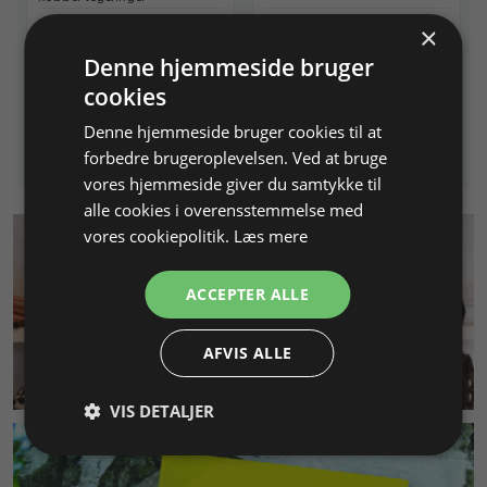
×
Varenr. 233330
På lager
Varenr. 234001
På lager
Denne hjemmeside bruger
160,00 DKK
31,25 DKK
cookies
Info
Læg i kurv
Info
Læg i kurv
Denne hjemmeside bruger cookies til at
forbedre brugeroplevelsen. Ved at bruge
vores hjemmeside giver du samtykke til
alle cookies i overensstemmelse med
vores cookiepolitik.
Læs mere
ACCEPTER ALLE
AFVIS ALLE
KUNDESERVICE
VIS DETALJER