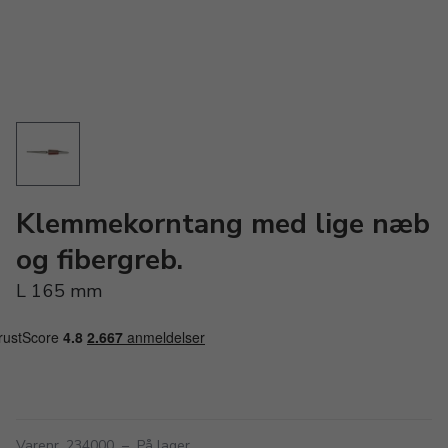
Klemmekorntang med lige næb
og fibergreb.
L 165 mm
Varenr. 234000
–
På lager