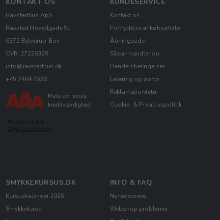
KONTAKT OS
KUNDESERVICE
Ravstedhus ApS
Kontakt os
Ravsted Hovedgade 51
Fortrydelse af købsaftale
6372 Bylderup-Bov
Åbningstider
CVR: 27226329
Sådan handler du
info@ravstedhus.dk
Handelsbetingelser
+45 7464 7628
Levering og porto
Reklamation/retur
Cookie- & Privatlivspolitik
SMYKKEKURSUS.DK
INFO & FAQ
Kursuskalender 2026
Nyhedsbreve
Smykkekurser
Webshop problemer