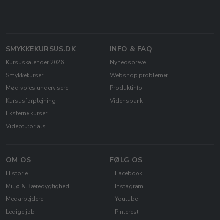
SMYKKEKURSUS.DK
INFO & FAQ
Kursuskalender 2026
Nyhedsbreve
Smykkekurser
Webshop problemer
Mød vores undervisere
Produktinfo
Kursusforplejning
Vidensbank
Eksterne kurser
Videotutorials
OM OS
FØLG OS
Historie
Facebook
Miljø & Bæredygtighed
Instagram
Medarbejdere
Youtube
Ledige job
Pinterest