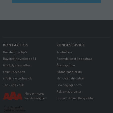
KONTAKT OS
KUNDESERVICE
Ravstedhus ApS
Kontakt os
Ravsted Hovedgade 51
Fortrydelse af købsaftale
6372 Bylderup-Bov
Åbningstider
CVR: 27226329
Sådan handler du
info@ravstedhus.dk
Handelsbetingelser
+45 7464 7628
Levering og porto
Reklamation/retur
Cookie- & Privatlivspolitik