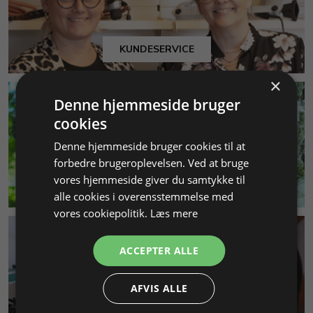
KUNDESERVICE
×
Denne hjemmeside bruger
cookies
Denne hjemmeside bruger cookies til at
forbedre brugeroplevelsen. Ved at bruge
vores hjemmeside giver du samtykke til
MILJØ & BÆREDYGTIGHED
alle cookies i overensstemmelse med
vores cookiepolitik.
Læs mere
ACCEPTER ALLE
AFVIS ALLE