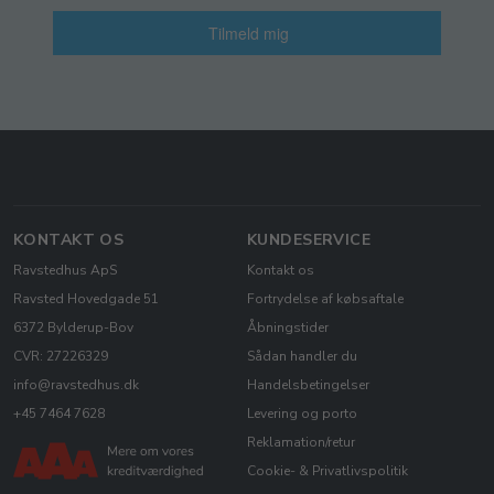
Tilmeld mig
KONTAKT OS
KUNDESERVICE
Ravstedhus ApS
Kontakt os
Ravsted Hovedgade 51
Fortrydelse af købsaftale
6372 Bylderup-Bov
Åbningstider
CVR: 27226329
Sådan handler du
info@ravstedhus.dk
Handelsbetingelser
+45 7464 7628
Levering og porto
Reklamation/retur
Cookie- & Privatlivspolitik