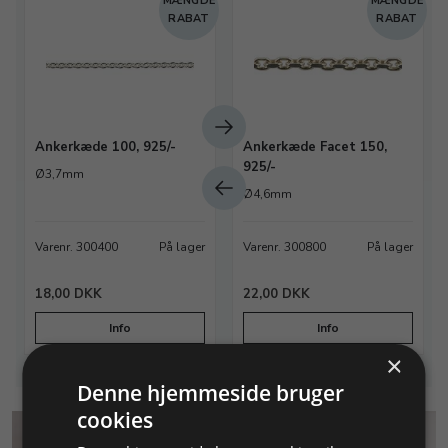
E
MÆNGDE
MÆNGDE
T
RABAT
RABAT
Ankerkæde 100, 925/-
Ankerkæde Facet 150,
925/-
Ø3,7mm
Ø4,6mm
Varenr. 300400
På lager
Varenr. 300800
På lager
18,00 DKK
22,00 DKK
Info
Info
×
Denne hjemmeside bruger
cookies