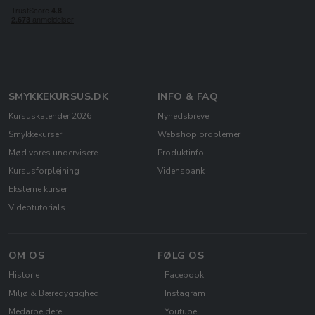
SMYKKEKURSUS.DK
INFO & FAQ
Kursuskalender 2026
Nyhedsbreve
Smykkekurser
Webshop problemer
Mød vores undervisere
Produktinfo
Kursusforplejning
Vidensbank
Eksterne kurser
Videotutorials
OM OS
FØLG OS
Historie
Facebook
Miljø & Bæredygtighed
Instagram
Medarbejdere
Youtube