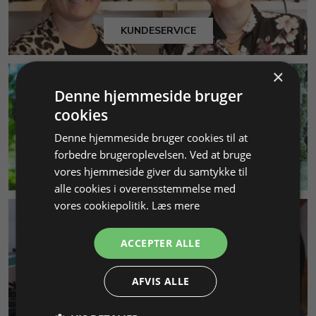
KUNDESERVICE
×
Denne hjemmeside bruger
cookies
Denne hjemmeside bruger cookies til at
forbedre brugeroplevelsen. Ved at bruge
MILJØ & BÆREDYGTIGHED
vores hjemmeside giver du samtykke til
alle cookies i overensstemmelse med
vores cookiepolitik.
Læs mere
ACCEPTER ALLE
AFVIS ALLE
SMYKKEKURSER