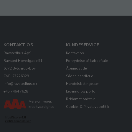
KONTAKT OS
KUNDESERVICE
Ravstedhus ApS
Kontakt os
Ravsted Hovedgade 51
Fortrydelse af købsaftale
6372 Bylderup-Bov
Åbningstider
CVR: 27226329
Sådan handler du
info@ravstedhus.dk
Handelsbetingelser
+45 7464 7628
Levering og porto
Reklamation/retur
Cookie- & Privatlivspolitik