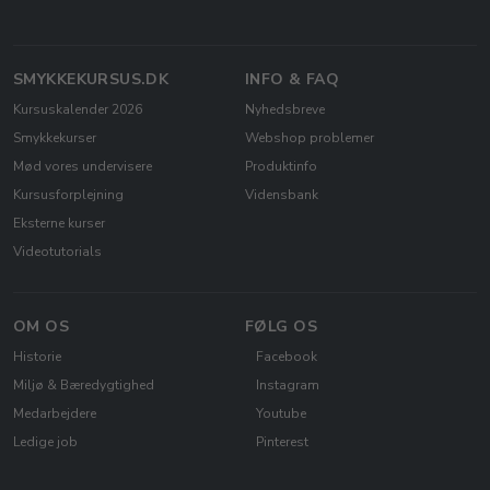
SMYKKEKURSUS.DK
INFO & FAQ
Kursuskalender 2026
Nyhedsbreve
Smykkekurser
Webshop problemer
Mød vores undervisere
Produktinfo
Kursusforplejning
Vidensbank
Eksterne kurser
Videotutorials
OM OS
FØLG OS
Historie
Facebook
Miljø & Bæredygtighed
Instagram
Medarbejdere
Youtube
Ledige job
Pinterest