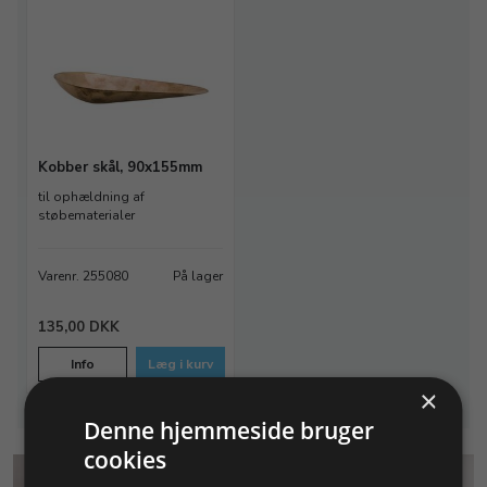
Kobber skål, 90x155mm
til ophældning af
støbematerialer
Varenr. 255080
På lager
135,00 DKK
Info
Læg i kurv
×
Denne hjemmeside bruger
cookies