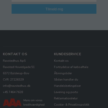
Tilmeld mig
KONTAKT OS
KUNDESERVICE
Ravstedhus ApS
Kontakt os
Ravsted Hovedgade 51
Fortrydelse af købsaftale
6372 Bylderup-Bov
Åbningstider
CVR: 27226329
Sådan handler du
info@ravstedhus.dk
Handelsbetingelser
+45 7464 7628
Levering og porto
Reklamation/retur
Cookie- & Privatlivspolitik