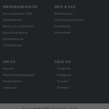
SMYKKEKURSUS.DK
INFO & FAQ
Kursuskalender 2026
Nyhedsbreve
Smykkekurser
Webshop problemer
Mød vores undervisere
Produktinfo
Kursusforplejning
Vidensbank
Eksterne kurser
Videotutorials
OM OS
FØLG OS
Historie
Facebook
Miljø & Bæredygtighed
Instagram
Medarbejdere
Youtube
Ledige job
Pinterest