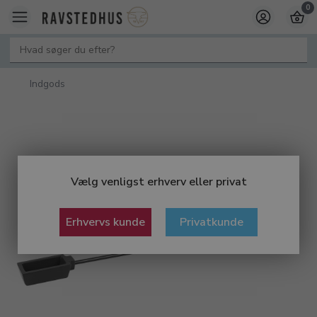
0
Indgods
Vælg venligst erhverv eller privat
Erhvervs kunde
Privatkunde