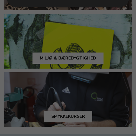
MILJØ & BÆREDYGTIGHED
SMYKKEKURSER