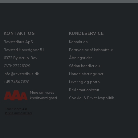
KONTAKT OS
KUNDESERVICE
Ravstedhus ApS
Kontakt os
Ravsted Hovedgade 51
Fortrydelse af købsaftale
6372 Bylderup-Bov
Åbningstider
CVR: 27226329
Sådan handler du
info@ravstedhus.dk
Handelsbetingelser
+45 7464 7628
Levering og porto
Reklamation/retur
Cookie- & Privatlivspolitik