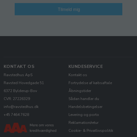
Tilmeld mig
KONTAKT OS
KUNDESERVICE
Ravstedhus ApS
Kontakt os
Ravsted Hovedgade 51
Fortrydelse af købsaftale
6372 Bylderup-Bov
Åbningstider
CVR: 27226329
Sådan handler du
info@ravstedhus.dk
Handelsbetingelser
+45 7464 7628
Levering og porto
Reklamation/retur
Cookie- & Privatlivspolitik