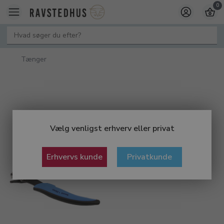
0
Tænger
Vælg venligst erhverv eller privat
Erhvervs kunde
Privatkunde