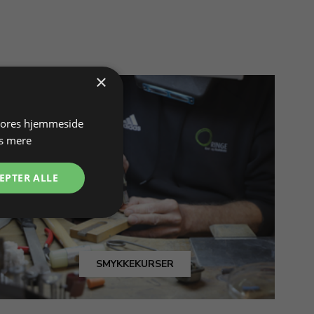
×
 vores hjemmeside
s mere
EPTER ALLE
SMYKKEKURSER