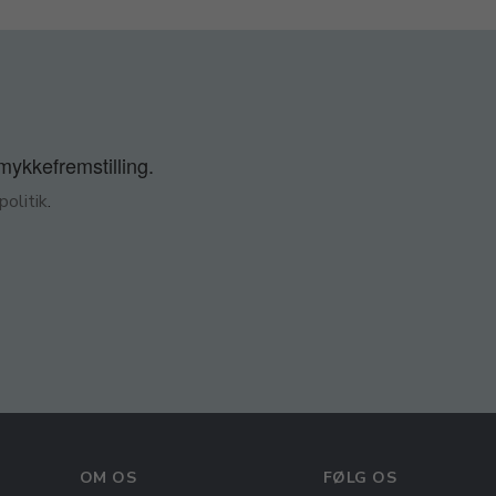
smykkefremstilling.
olitik
.
OM OS
FØLG OS