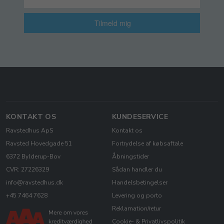
Tilmeld mig
KONTAKT OS
KUNDESERVICE
Ravstedhus ApS
Kontakt os
Ravsted Hovedgade 51
Fortrydelse af købsaftale
6372 Bylderup-Bov
Åbningstider
CVR: 27226329
Sådan handler du
info@ravstedhus.dk
Handelsbetingelser
+45 7464 7628
Levering og porto
Reklamation/retur
Cookie- & Privatlivspolitik