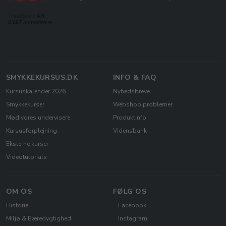
SMYKKEKURSUS.DK
INFO & FAQ
Kursuskalender 2026
Nyhedsbreve
Smykkekurser
Webshop problemer
Mød vores undervisere
Produktinfo
Kursusforplejning
Vidensbank
Eksterne kurser
Videotutorials
OM OS
FØLG OS
Historie
Facebook
Miljø & Bæredygtighed
Instagram