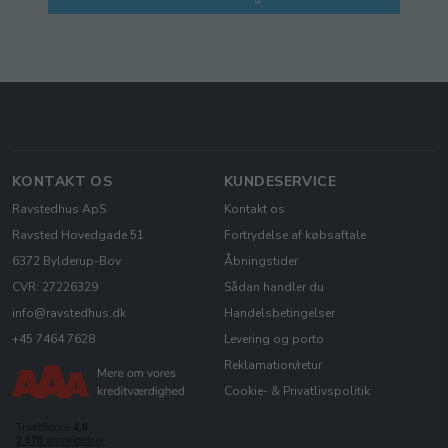
KONTAKT OS
KUNDESERVICE
Ravstedhus ApS
Kontakt os
Ravsted Hovedgade 51
Fortrydelse af købsaftale
6372 Bylderup-Bov
Åbningstider
CVR: 27226329
Sådan handler du
info@ravstedhus.dk
Handelsbetingelser
+45 7464 7628
Levering og porto
Reklamation/retur
Cookie- & Privatlivspolitik