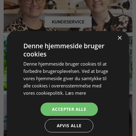
KUNDESERVICE
×
Denne hjemmeside bruger
cookies
Denne hjemmeside bruger cookies til at
forbedre brugeroplevelsen. Ved at bruge
vores hjemmeside giver du samtykke til
MILJØ & BÆREDYGTIGHED
alle cookies i overensstemmelse med
vores cookiepolitik.
Læs mere
ACCEPTER ALLE
AFVIS ALLE