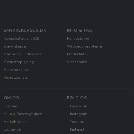
SMYKKEKURSUS.DK
INFO & FAQ
Kursuskalender 2026
Nyhedsbreve
Smykkekurser
Webshop problemer
Mød vores undervisere
Produktinfo
Kursusforplejning
Vidensbank
Eksterne kurser
Videotutorials
OM OS
FØLG OS
Historie
Facebook
Miljø & Bæredygtighed
Instagram
Medarbejdere
Youtube
Ledige job
Pinterest